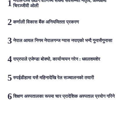
नेपालगञ्ज उद्योग वाणिज्य संघमा सर्वसम्मत नेतृत्व, अध्यक्षमा
चिरञ्जीवी ओली
कर्णाली विकास बैंक अनियमितता प्रकरण
नेपाल आयल निगम नेपालगन्ज ग्यास नपाएको भन्दै गुनासैगुनासा
राप्रपाले एजेण्डा बोक्यो, कार्यान्वयन गरेन : धवलशमशेर
रुपईडीहामा यसै महिनादेखि रेल सञ्चालनको तयारी
शिक्षण अस्पतालका रूपमा चार प्रादेशिक अस्पताल प्रयोग गरिने
लोकप्रिय