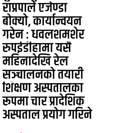
राप्रपाले एजेण्डा
बोक्यो, कार्यान्वयन
गरेन : धवलशमशेर
रुपईडीहामा यसै
महिनादेखि रेल
सञ्चालनको तयारी
शिक्षण अस्पतालका
रूपमा चार प्रादेशिक
अस्पताल प्रयोग गरिने