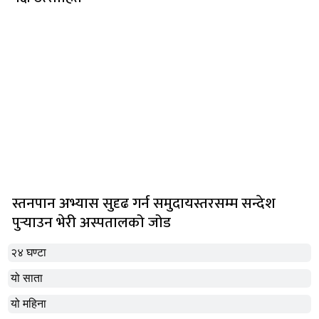
स्तनपान अभ्यास सुदृढ गर्न समुदायस्तरसम्म सन्देश
पुर्‍याउन भेरी अस्पतालको जोड
२४ घण्टा
यो साता
यो महिना