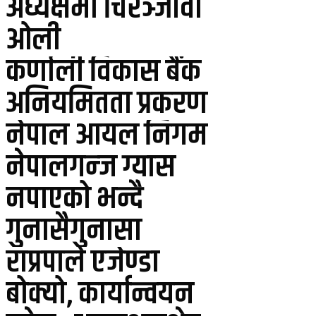
अध्यक्षमा चिरञ्जीवी
ओली
कर्णाली विकास बैंक
अनियमितता प्रकरण
नेपाल आयल निगम
नेपालगन्ज ग्यास
नपाएको भन्दै
गुनासैगुनासा
राप्रपाले एजेण्डा
बोक्यो, कार्यान्वयन