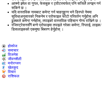
आफ्नो इमेल वा गुगल, फेसबुक र ट्वीटरमार्फत् पनि सजिलै लगइन गर्न
सकिने छ ।
यदि वास्तविक नामबाट कमेन्ट गर्न चाहनुहुन्न भने डिस्प्ले नेममा
सुविधाअनुसारको निकनेम र प्रोफाइल फोटो परिवर्तन गर्नुहोस् अनि
ढुक्कले कमेन्ट गर्नहोस्, तपाइको वास्तविक पहिचान गोप्य राखिने छ ।
रजिस्ट्रेसनसँगै बन्ने प्रोफाइमा तपाइले गरेका कमेन्ट, रिप्लाई, लाइक/
डिसलाइकको एकमुष्ठ बिबरण हेर्नुहोस् ।
होमपेज
समाचार
विजनेश
जीवनशैली
मनोरन्जन
खेलकुद
विचार
राशिफल
Epaper
ONLINE TV