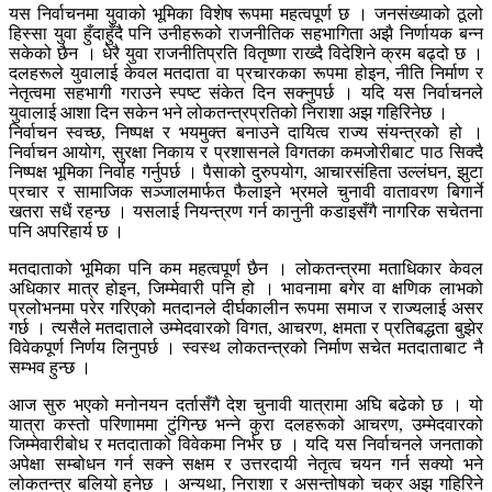
यस निर्वाचनमा युवाको भूमिका विशेष रूपमा महत्वपूर्ण छ । जनसंख्याको ठूलो
हिस्सा युवा हुँदाहुँदै पनि उनीहरूको राजनीतिक सहभागिता अझै निर्णायक बन्न
सकेको छैन । धेरै युवा राजनीतिप्रति वितृष्णा राख्दै विदेशिने क्रम बढ्दो छ ।
दलहरूले युवालाई केवल मतदाता वा प्रचारकका रूपमा होइन, नीति निर्माण र
नेतृत्वमा सहभागी गराउने स्पष्ट संकेत दिन सक्नुपर्छ । यदि यस निर्वाचनले
युवालाई आशा दिन सकेन भने लोकतन्त्रप्रतिको निराशा अझ गहिरिनेछ ।
निर्वाचन स्वच्छ, निष्पक्ष र भयमुक्त बनाउने दायित्व राज्य संयन्त्रको हो ।
निर्वाचन आयोग, सुरक्षा निकाय र प्रशासनले विगतका कमजोरीबाट पाठ सिक्दै
निष्पक्ष भूमिका निर्वाह गर्नुपर्छ । पैसाको दुरुपयोग, आचारसंहिता उल्लंघन, झुटा
प्रचार र सामाजिक सञ्जालमार्फत फैलाइने भ्रमले चुनावी वातावरण बिगार्ने
खतरा सधैं रहन्छ । यसलाई नियन्त्रण गर्न कानुनी कडाइसँगै नागरिक सचेतना
पनि अपरिहार्य छ ।
मतदाताको भूमिका पनि कम महत्वपूर्ण छैन । लोकतन्त्रमा मताधिकार केवल
अधिकार मात्र होइन, जिम्मेवारी पनि हो । भावनामा बगेर वा क्षणिक लाभको
प्रलोभनमा परेर गरिएको मतदानले दीर्घकालीन रूपमा समाज र राज्यलाई असर
गर्छ । त्यसैले मतदाताले उम्मेदवारको विगत, आचरण, क्षमता र प्रतिबद्धता बुझेर
विवेकपूर्ण निर्णय लिनुपर्छ । स्वस्थ लोकतन्त्रको निर्माण सचेत मतदाताबाट नै
सम्भव हुन्छ ।
आज सुरु भएको मनोनयन दर्तासँगै देश चुनावी यात्रामा अघि बढेको छ । यो
यात्रा कस्तो परिणाममा टुंगिन्छ भन्ने कुरा दलहरूको आचरण, उम्मेदवारको
जिम्मेवारीबोध र मतदाताको विवेकमा निर्भर छ । यदि यस निर्वाचनले जनताको
अपेक्षा सम्बोधन गर्न सक्ने सक्षम र उत्तरदायी नेतृत्व चयन गर्न सक्यो भने
लोकतन्त्र बलियो हुनेछ । अन्यथा, निराशा र असन्तोषको चक्र अझ गहिरिने