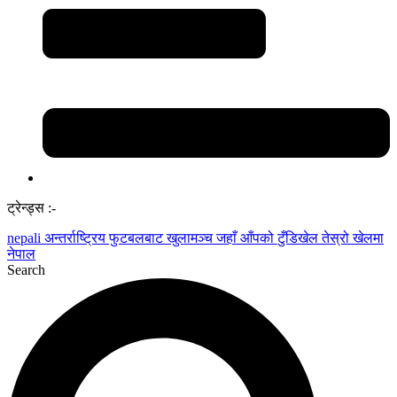
ट्रेन्ड्स :-
nepali
अन्तर्राष्ट्रिय फुटबलबाट
खुलामञ्च
जहाँ आँपको
टुँडिखेल
तेस्रो खेलमा
नेपाल
Search