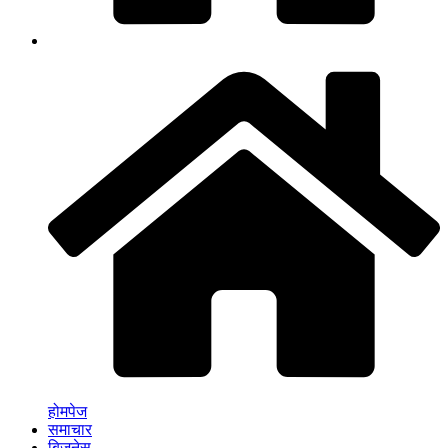
होमपेज
समाचार
बिजनेस