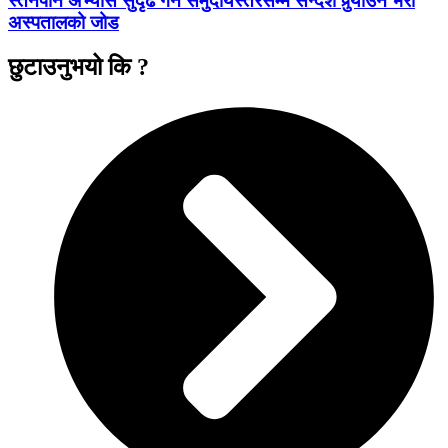
स्तनपान अभ्यास सुदृढ गर्न समुदायस्तरसम्म सन्देश पुर्‍याउन भेरी
अस्पतालको जोड
छुटाउनुभयो कि ?