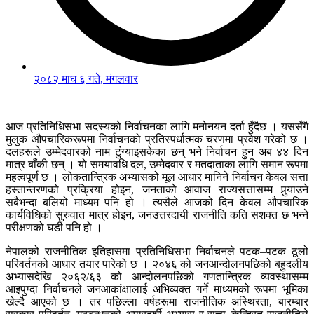
२०८२ माघ ६ गते, मंगलवार
आज प्रतिनिधिसभा सदस्यको निर्वाचनका लागि मनोनयन दर्ता हुँदैछ । यससँगै
मुलुक औपचारिकरूपमा निर्वाचनको प्रतिस्पर्धात्मक चरणमा प्रवेश गरेको छ ।
दलहरूले उम्मेदवारको नाम टुंग्याइसकेका छन् भने निर्वाचन हुन अब ४४ दिन
मात्र बाँकी छन् । यो समयावधि दल, उम्मेदवार र मतदाताका लागि समान रूपमा
महत्वपूर्ण छ । लोकतान्त्रिक अभ्यासको मूल आधार मानिने निर्वाचन केवल सत्ता
हस्तान्तरणको प्रक्रिया होइन, जनताको आवाज राज्यसत्तासम्म पुर्‍याउने
सबैभन्दा बलियो माध्यम पनि हो । त्यसैले आजको दिन केवल औपचारिक
कार्यविधिको सुरुवात मात्र होइन, जनउत्तरदायी राजनीति कति सशक्त छ भन्ने
परीक्षणको घडी पनि हो ।
नेपालको राजनीतिक इतिहासमा प्रतिनिधिसभा निर्वाचनले पटक–पटक ठूलो
परिवर्तनको आधार तयार पारेको छ । २०४६ को जनआन्दोलनपछिको बहुदलीय
अभ्यासदेखि २०६२/६३ को आन्दोलनपछिको गणतान्त्रिक व्यवस्थासम्म
आइपुग्दा निर्वाचनले जनआकांक्षालाई अभिव्यक्त गर्ने माध्यमको रूपमा भूमिका
खेल्दै आएको छ । तर पछिल्ला वर्षहरूमा राजनीतिक अस्थिरता, बारम्बार