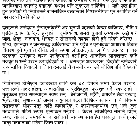
सरकार परिवर्तन, गठबन्धनको अपारदर्शी अभ्यास र सत्ता–केन्द्रित राजनीतिले
जनविश्वास कमजोर बनाएको यथार्थ पनि लुकाउन सकिँदैन । यही पृष्ठभूमिमा
हुन लागेको यो निर्वाचनले राजनीतिक दलहरूको विश्वसनीयता पुनःस्थापित गर्ने
अवसर पनि बोकेको छ ।
दलहरूले उम्मेदवार टुंग्याइसकेसँगै अब चुनावी बहसको केन्द्र व्यक्तित्व, नीति र
प्रतिबद्धतामा केन्द्रित हुनुपर्छ । दुर्भाग्यवश, हाम्रो चुनावी अभ्यासमा अझै पनि
जात, क्षेत्र, नातावाद, धनबल र संगठनको दबदबा हाबी हुने गरेको देखिन्छ ।
योग्य, इमानदार र जनसम्बद्ध व्यक्तिभन्दा पनि पहुँच र प्रभावका आधारमा टिकट
वितरण हुने प्रवृत्ति दीर्घकालीन रूपमा लोकतन्त्रका लागि घातक छ । यस
पटकका उम्मेदवार चयन प्रक्रियाले दलभित्र आन्तरिक लोकतन्त्र कति
मजबुत छ भन्ने प्रश्न उठाइदिएको छ । असन्तुष्ट आवाजहरू, विद्रोही उम्मेदवारी
र आन्तरिक विवादले कतिपय दललाई नै कमजोर बनाउने जोखिम पनि देखिएको
छ ।
निर्वाचनमा होमिएका दलहरूका लागि अब ४४ दिनको समय केवल प्रचार–
प्रसारको मात्र होइन, आत्मसमीक्षा र प्रतिबद्धता प्रस्तुत गर्ने अवसर हो ।
मुलुकका मुख्य समस्याहरू स्पष्ट छन्—बेरोजगारी, महँगी, कमजोर सेवा प्रवाह,
भ्रष्टाचार, सुशासनको अभाव र युवाको बढ्दो वैदेशिक पलायन । यी विषयमा
दलहरूको घोषणापत्र कति व्यवहारिक र कार्यान्वयनयोग्य छन् भन्ने कुरा
मतदाताले गहिरो रूपमा मूल्यांकन गर्नुपर्छ । केवल लोकप्रिय नाराले होइन,
स्पष्ट योजना, समयसीमा र स्रोतको व्यवस्थापनसहित प्रस्तुत कार्यक्रमले
मात्र मतदाताको भरोसा जित्न सक्छ ।