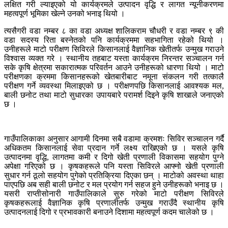
लक्षित गरी ल्याइएको यो कार्यक्रमले उत्पादन वृद्धि र लागत न्यूनीकरणमा
महत्वपूर्ण भूमिका खेल्ने उनको भनाइ थियो ।
त्यसैगरी वडा नम्बर ८ का वडा अध्यक्ष शालिकराम चौधरी र वडा नम्बर ९ की
वडा सदस्य रिता बस्नेतको पनि कार्यक्रममा सहभागिता रहेको थियो ।
उनीहरूले माटो परीक्षण सिविरले किसानलाई वैज्ञानिक खेतीतर्फ उन्मुख गराउने
विश्वास व्यक्त गरे । स्थानीय तहबाट यस्ता कार्यक्रम निरन्तर सञ्चालन गर्न
सके कृषि क्षेत्रमा सकारात्मक परिवर्तन आउने उनीहरूको धारणा थियो । माटो
परीक्षणका क्रममा किसानहरूको खेतबारीबाट नमूना संकलन गरी तत्कालै
परीक्षण गर्ने व्यवस्था मिलाइएको छ । परीक्षणपछि किसानलाई आवश्यक मल,
बाली छनोट तथा माटो सुधारका उपायबारे परामर्श दिइने कृषि शाखाले जनाएको
छ ।
गाउँपालिकाका अनुसार आगामी दिनमा सबै वडामा क्रमशः सिविर सञ्चालन गर्दै
अधिकतम किसानलाई सेवा प्रदान गर्ने लक्ष्य राखिएको छ । यसले कृषि
उत्पादनमा वृद्धि, लागतमा कमी र दिगो खेती प्रणाली विकासमा सहयोग पुग्ने
अपेक्षा गरिएको छ । कृषकहरूले पनि यस्ता सिविरले आफ्नो खेती प्रणाली
सुधार गर्न ठूलो सहयोग पुगेको प्रतिक्रिया दिएका छन् । माटोको अवस्था थाहा
पाएपछि अब सही बाली छनोट र मल प्रयोग गर्न सहज हुने उनीहरूको भनाइ छ ।
यसरी राप्तीसोनारी गाउँपालिकाले सुरु गरेको माटो परीक्षण सिविरले
कृषकहरूलाई वैज्ञानिक कृषि प्रणालीतर्फ उन्मुख गराउँदै स्थानीय कृषि
उत्पादनलाई दिगो र प्रभावकारी बनाउने दिशामा महत्वपूर्ण कदम चालेको छ ।