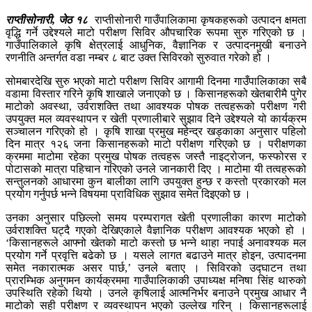
राप्तीसोनारी, जेठ १८
राप्तीसोनारी गाउँपालिकामा कृषकहरूको उत्पादन क्षमता
वृद्धि गर्ने उद्देश्यले माटो परीक्षण सिविर औपचारिक रूपमा सुरु गरिएको छ ।
गाउँपालिकाले कृषि क्षेत्रलाई आधुनिक, वैज्ञानिक र उत्पादनमुखी बनाउने
रणनीति अन्तर्गत वडा नम्बर ८ बाट उक्त सिविरको सुरुवात गरेको हो ।
सोमबारदेखि सुरु भएको माटो परीक्षण सिविर आगामी दिनमा गाउँपालिकाका सबै
वडामा विस्तार गरिने कृषि शाखाले जनाएको छ । किसानहरूको खेतबारीमै पुगेर
माटोको अवस्था, उर्वराशक्ति तथा आवश्यक पोषक तत्वहरूको परीक्षण गरी
उपयुक्त मल व्यवस्थापन र खेती प्रणालीबारे सुझाव दिने उद्देश्यले यो कार्यक्रम
सञ्चालन गरिएको हो । कृषि शाखा प्रमुख महेन्द्र खड्काका अनुसार पहिलो
दिन मात्र १२६ जना किसानहरूको माटो परीक्षण गरिएको छ । परीक्षणका
क्रममा माटोमा रहेका प्रमुख पोषक तत्वहरू जस्तै नाइट्रोजन, फस्फोरस र
पोटासको मात्रा पहिचान गरिएको उनले जानकारी दिए । माटोमा यी तत्वहरूको
सन्तुलनको आधारमा कुन बालीका लागि उपयुक्त हुन्छ र कस्तो प्रकारको मल
प्रयोग गर्नुपर्छ भन्ने विषयमा प्राविधिक सुझाव समेत दिइएको छ ।
उनका अनुसार पछिल्लो समय परम्परागत खेती प्रणालीका कारण माटोको
उर्वराशक्ति घट्दै गएको देखिएकाले वैज्ञानिक परीक्षण आवश्यक भएको हो ।
‘किसानहरूले आफ्नो खेतको माटो कस्तो छ भन्ने थाहा नपाई अनावश्यक मल
प्रयोग गर्ने प्रवृत्ति बढेको छ । यसले लागत बढाउने मात्र होइन, उत्पादनमा
समेत नकारात्मक असर पार्छ,’ उनले बताए । सिविरको उद्घाटन तथा
प्रारम्भिक अनुगमन कार्यक्रममा गाउँपालिकाकी उपाध्यक्ष मनिषा सिंह थारुको
उपस्थिति रहेको थियो । उनले कृषिलाई आत्मनिर्भर बनाउने प्रमुख आधार नै
माटोको सही परीक्षण र व्यवस्थापन भएको उल्लेख गरिन् । किसानहरूलाई