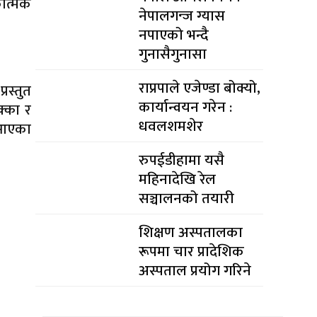
कात्मक
नेपालगन्ज ग्यास
नपाएको भन्दै
गुनासैगुनासा
राप्रपाले एजेण्डा बोक्यो,
रस्तुत
कार्यान्वयन गरेन :
क्का र
धवलशमशेर
ै आएका
रुपईडीहामा यसै
महिनादेखि रेल
सञ्चालनको तयारी
शिक्षण अस्पतालका
रूपमा चार प्रादेशिक
अस्पताल प्रयोग गरिने