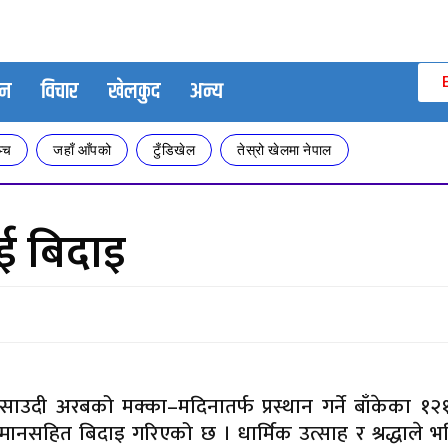
जन
विचार
खेलकुद
अन्य
्च
जहाँ आँपको
टुँडिखेल
तेस्रो खेलमा नेपाल
ाई बिदाइ
 साउदी अरबको मक्का–मदिनातर्फ प्रस्थान गर्ने बाँकेका १
्मानसहित बिदाइ गरिएको छ । धार्मिक उत्साह र श्रद्धाले 