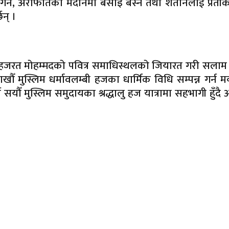
र्ने, अराफातको मैदानमा बसाइ बस्ने तथा शैतानलाई प्रती
छन् ।
्तक हजरत मोहम्मदको पवित्र समाधिस्थलको जियारत गरी सलाम प्
ाखौँ मुस्लिम धर्मावलम्बी हजका धार्मिक विधि सम्पन्न गर्न म
ष सयौँ मुस्लिम समुदायका श्रद्धालु हज यात्रामा सहभागी हुँद