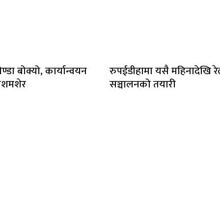
ेण्डा बोक्यो, कार्यान्वयन
रुपईडीहामा यसै महिनादेखि र
लशमशेर
सञ्चालनको तयारी