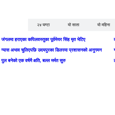
लोकप्रिय
२४ घण्टा
यो साता
यो महिना
जंगलमा हराएका कपिलवस्तुका पूर्वमेयर सिंह मृत भेटिए
ग्यास अभाव चुलिएपछि उदयपुरका डिलरमा प्रशासनको अनुगमन
पुल बनेको एक वर्षमै क्षति, बल्ल मर्मत सुरु
जंगलमा हराएका कपिलवस्तुका पूर्वमेयर सिंह मृत भेटिए
Paschimeli