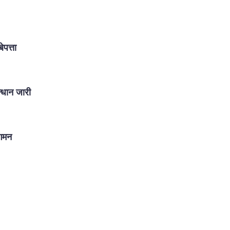
पत्ता
्धान जारी
ुगमन