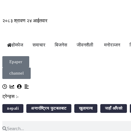
२०८३ श्रावण २४ आईतवार
होमपेज
समाचार
बिजनेस
जीवनशैली
मनोरञ्जन
Epaper
channel
ट्रेन्ड्स :-
nepali
अन्तर्राष्ट्रिय फुटबलबाट
खुलामञ्च
जहाँ आँपको