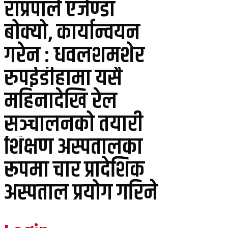
राप्रपाले एजेण्डा
बोक्यो, कार्यान्वयन
गरेन : धवलशमशेर
रुपईडीहामा यसै
महिनादेखि रेल
सञ्चालनको तयारी
शिक्षण अस्पतालका
रूपमा चार प्रादेशिक
अस्पताल प्रयोग गरिने