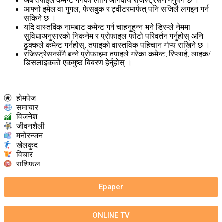
अब तपाइले कमेन्ट गर्नका लागि अनिवार्य रजिस्ट्रेसन गर्नुपर्ने छ ।
आफ्नो इमेल वा गुगल, फेसबुक र ट्वीटरमार्फत् पनि सजिलै लगइन गर्न
सकिने छ ।
यदि वास्तविक नामबाट कमेन्ट गर्न चाहनुहुन्न भने डिस्प्ले नेममा
सुविधाअनुसारको निकनेम र प्रोफाइल फोटो परिवर्तन गर्नुहोस् अनि
ढुक्कले कमेन्ट गर्नहोस्, तपाइको वास्तविक पहिचान गोप्य राखिने छ ।
रजिस्ट्रेसनसँगै बन्ने प्रोफाइमा तपाइले गरेका कमेन्ट, रिप्लाई, लाइक/
डिसलाइकको एकमुष्ठ बिबरण हेर्नुहोस् ।
होमपेज
समाचार
विजनेश
जीवनशैली
मनोरन्जन
खेलकुद
विचार
राशिफल
Epaper
ONLINE TV