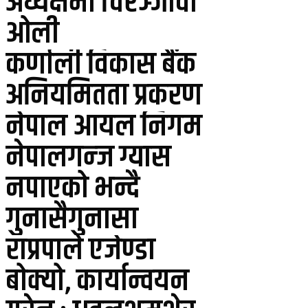
अध्यक्षमा चिरञ्जीवी
ओली
कर्णाली विकास बैंक
अनियमितता प्रकरण
नेपाल आयल निगम
नेपालगन्ज ग्यास
नपाएको भन्दै
गुनासैगुनासा
राप्रपाले एजेण्डा
बोक्यो, कार्यान्वयन