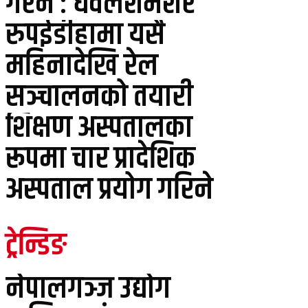
गरेन : धवलशमशेर
रुपईडीहामा यसै
महिनादेखि रेल
सञ्चालनको तयारी
शिक्षण अस्पतालका
रूपमा चार प्रादेशिक
अस्पताल प्रयोग गरिने
ट्रेन्डिङ
नेपालगञ्ज उद्योग