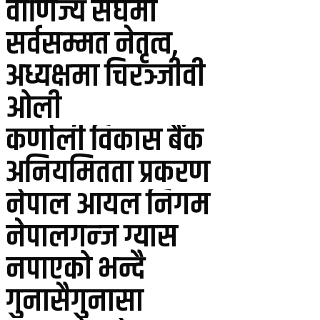
वाणिज्य संघमा
सर्वसम्मत नेतृत्व,
अध्यक्षमा चिरञ्जीवी
ओली
कर्णाली विकास बैंक
अनियमितता प्रकरण
नेपाल आयल निगम
नेपालगन्ज ग्यास
नपाएको भन्दै
गुनासैगुनासा