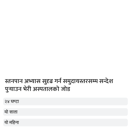
स्तनपान अभ्यास सुदृढ गर्न समुदायस्तरसम्म सन्देश
पुर्‍याउन भेरी अस्पतालको जोड
२४ घण्टा
यो साता
यो महिना