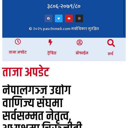
३८०६-२०७९/८०
© २०२५ paschimeli.com सर्वाधिकार सुरक्षित
ताजा अपडेट
ट्रेन्डिङ
प्रोफाईल
सर्च
ताजा अपडेट
नेपालगञ्ज उद्योग
वाणिज्य संघमा
सर्वसम्मत नेतृत्व,