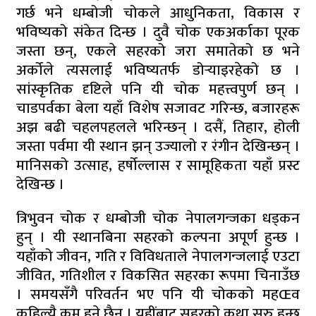
गर्छ भने धम्बोजी चोकले आधुनिकता, विकास र
भविष्यको संकेत दिन्छ । दुवै चोक एकअर्काका पूरक
जस्ता छन्, एकले सहरको जरा समातेको छ भने
अर्कोले त्यसलाई भविष्यतर्फ डोर्‍याइरहेको छ ।
सांस्कृतिक दृष्टिले पनि यी चोक महत्त्वपुर्ण छन् ।
चाडपर्वका बेला यहाँ विशेष सजावट गरिन्छ, बजारहरू
अझ बढी चहलपहलले भरिन्छन् । दसैं, तिहार, होली
जस्ता पर्वमा यी स्थान झन् उज्यालो र रंगीन देखिन्छन् ।
मानिसको उत्साह, हर्षोल्लास र सामूहिकता यहाँ प्रस्ट
देखिन्छ ।
त्रिभुवन चोक र धम्बोजी चोक नेपालगन्जका धड्कन
हुन् । यी स्थानबिना सहरको कल्पना अपूर्ण हुन्छ ।
यहाँको जीवन, गति र विविधताले नेपालगन्जलाई एउटा
जीवित, गतिशील र विकसित सहरका रूपमा चिनाउँछ
। समयसँगै परिवर्तन भए पनि यी चोकको महŒव
कहिल्यै कम हुने छैन । यहींबाट सहरको कथा सुरु हुन्छ