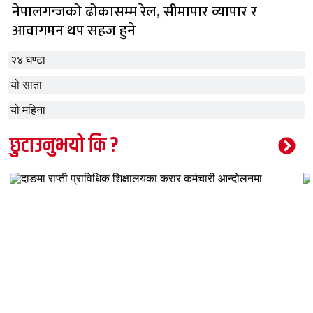
नेपालगन्जको ढोकासम्म रेल, सीमापार व्यापार र
आवागमन थप सहज हुने
२४ घण्टा
यो साता
यो महिना
छुटाउनुभयो कि ?