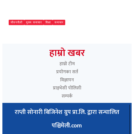
जीवनशैली
मुख्य समाचार
शिक्षा
समाचार
दाङमा राप्ती प्राविधिक शिक्षालयका करार कर्मचारी आन्दोलनमा
Paschimeli
हाम्रो खबर
हाम्रो टीम
प्रयोगका सर्त
विज्ञापन
प्राइभेसी पोलिसी
सम्पर्क
राप्ती सोनारी बिजिनेश ग्रुप प्रा.लि. द्वारा सन्चालित
पश्चिमेली.com