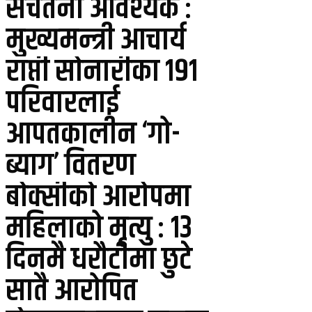
सचेतना आवश्यक :
मुख्यमन्त्री आचार्य
राप्ती सोनारीका १९१
परिवारलाई
आपतकालीन ‘गो-
ब्याग’ वितरण
बोक्सीको आरोपमा
महिलाको मृत्यु : १३
दिनमै धरौटीमा छुटे
सातै आरोपित