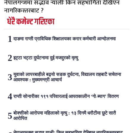
नेपालगन्जमा सद्भाव र्‍यालीः किन सहभागिता देखिएन
नागरिकस्तरबाट ?
धेरै कमेन्ट गरिएका
दाङमा राप्ती प्राविधिक शिक्षालयका करार कर्मचारी आन्दोलनमा
इट्टा भट्टा दुर्घटनामा दुई मजदुरको मृत्यु
युवाको लापरबाहीले बढ्यो सडक दुर्घटना, विद्यालय तहबाटै सचेतना
आवश्यक : मुख्यमन्त्री आचार्य
राप्ती सोनारीका १९१ परिवारलाई आपतकालीन ‘गो-ब्याग’ वितरण
बोक्सीको आरोपमा महिलाको मृत्यु : १३ दिनमै धरौटीमा छुटे सातै
आरोपित
नेपालगन्जमा सद्भाव र्‍यालीः किन सहभागिता देखिएन नागरिकस्तरबाट