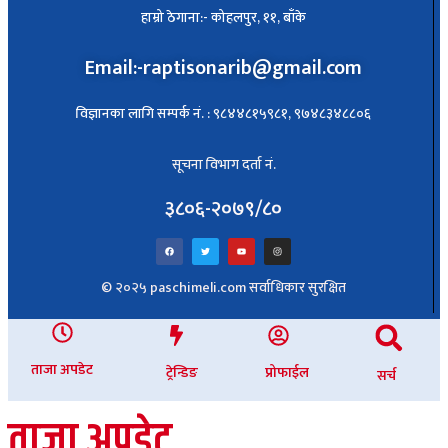
हाम्रो ठेगाना:- कोहलपुर, ११, बाँके
Email:-raptisonarib@gmail.com
विज्ञानका लागि सम्पर्क नं. : ९८४४८१५९८१, ९७४८३४८८०६
सूचना विभाग दर्ता नं.
३८०६-२०७९/८०
© २०२५ paschimeli.com सर्वाधिकार सुरक्षित
ताजा अपडेट
ट्रेन्डिङ
प्रोफाईल
सर्च
ताजा अपडेट