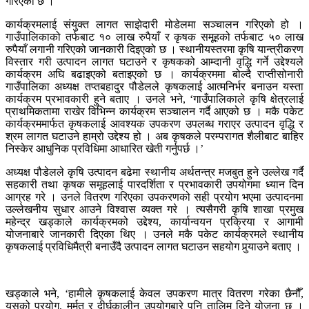
गरिएको छ ।
कार्यक्रमलाई संयुक्त लागत साझेदारी मोडेलमा सञ्चालन गरिएको हो ।
गाउँपालिकाको तर्फबाट १० लाख रुपैयाँ र कृषक समूहको तर्फबाट ५० लाख
रुपैयाँ लगानी गरिएको जानकारी दिइएको छ । स्थानीयस्तरमा कृषि यान्त्रीकरण
विस्तार गरी उत्पादन लागत घटाउने र कृषकको आम्दानी वृद्धि गर्ने उद्देश्यले
कार्यक्रम अघि बढाइएको बताइएको छ । कार्यक्रममा बोल्दै राप्तीसोनारी
गाउँपालिका अध्यक्ष तप्तबहादुर पौडेलले कृषकलाई आत्मनिर्भर बनाउन यस्ता
कार्यक्रम प्रभावकारी हुने बताए । उनले भने, ‘गाउँपालिकाले कृषि क्षेत्रलाई
प्राथमिकतामा राखेर विभिन्न कार्यक्रम सञ्चालन गर्दै आएको छ । मकै पकेट
कार्यक्रममार्फत कृषकलाई आवश्यक उपकरण उपलब्ध गराएर उत्पादन वृद्धि र
श्रम लागत घटाउने हाम्रो उद्देश्य हो । अब कृषकले परम्परागत शैलीबाट बाहिर
निस्केर आधुनिक प्रविधिमा आधारित खेती गर्नुपर्छ ।’
अध्यक्ष पौडेलले कृषि उत्पादन बढेमा स्थानीय अर्थतन्त्र मजबुत हुने उल्लेख गर्दै
सहकारी तथा कृषक समूहलाई पारदर्शिता र प्रभावकारी उपयोगमा ध्यान दिन
आग्रह गरे । उनले वितरण गरिएका उपकरणको सही प्रयोग भएमा उत्पादनमा
उल्लेखनीय सुधार आउने विश्वास व्यक्त गरे । त्यसैगरी कृषि शाखा प्रमुख
महेन्द्र खड्काले कार्यक्रमको उद्देश्य, कार्यान्वयन प्रक्रिया र आगामी
योजनाबारे जानकारी दिएका थिए । उनले मकै पकेट कार्यक्रमले स्थानीय
कृषकलाई प्रविधिमैत्री बनाउँदै उत्पादन लागत घटाउन सहयोग पुर्‍याउने बताए ।
खड्काले भने, ‘हामीले कृषकलाई केवल उपकरण मात्र वितरण गरेका छैनौँ,
यसको प्रयोग, मर्मत र दीर्घकालीन उपयोगबारे पनि तालिम दिने योजना छ ।