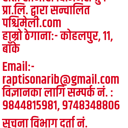
प्रा.लि. द्वारा सन्चालित
पश्चिमेली.com
हाम्रो ठेगाना:- कोहलपुर, ११,
बाँके
Email:-
raptisonarib@gmail.com
विज्ञानका लागि सम्पर्क नं. :
९८४४८१५९८१, ९७४८३४८८०६
सूचना विभाग दर्ता नं.