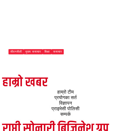
जीवनशैली
मुख्य समाचार
शिक्षा
समाचार
झापामा अटो–ट्याक्टर ठोक्किँदा एकको मृत्यु, चार घाइते
Paschimeli
हाम्रो खबर
हाम्रो टीम
प्रयोगका सर्त
विज्ञापन
प्राइभेसी पोलिसी
सम्पर्क
राप्ती सोनारी बिजिनेश ग्रुप