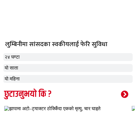
लुम्बिनीमा सांसदका स्वकीयलाई फेरि सुविधा
२४ घण्टा
यो साता
यो महिना
छुटाउनुभयो कि ?