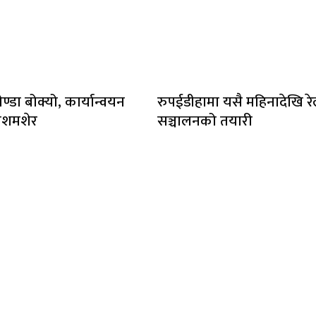
ेण्डा बोक्यो, कार्यान्वयन
रुपईडीहामा यसै महिनादेखि र
लशमशेर
सञ्चालनको तयारी