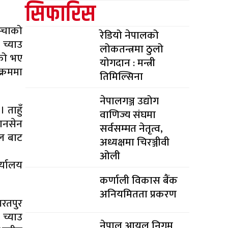
सिफारिस
म्चाको
रेडियो नेपालको
 च्याउ
लोकतन्त्रमा ठुलो
एको भए
योगदान : मन्त्री
्रममा
तिमिल्सिना
नेपालगञ्ज उद्योग
 ताहुँ
वाणिज्य संघमा
ानसेन
सर्वसम्मत नेतृत्व,
ल बाट
अध्यक्षमा चिरञ्जीवी
ओली
र्यालय
कर्णाली विकास बैंक
अनियमितता प्रकरण
भरतपुर
 च्याउ
नेपाल आयल निगम