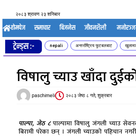
२०८३ श्रावण २३ शनिबार
होमपेज
समाचार
बिजनेस
जीवनशैली
मनोरञ्
ट्रेन्ड्स :-
nepali
अन्तर्राष्ट्रिय फुटबलबाट
खुलामञ
विषालु च्याउ खाँदा दुईको 
paschimeli
२०८३ जेष्ठ ८ गते, शुक्रबार
पाल्पा, जेठ ८
पाल्पामा विषालु जंगली च्याउ सेवन
बिरामी परेका छन् । जंगली च्याउको पहिचान नगरी