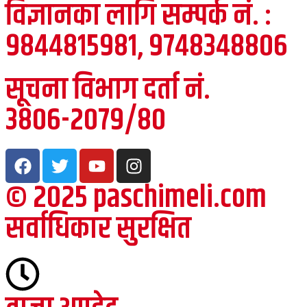
विज्ञानका लागि सम्पर्क नं. :
९८४४८१५९८१, ९७४८३४८८०६
सूचना विभाग दर्ता नं.
३८०६-२०७९/८०
© २०२५ paschimeli.com
सर्वाधिकार सुरक्षित