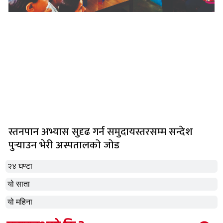
स्तनपान अभ्यास सुदृढ गर्न समुदायस्तरसम्म सन्देश
पुर्‍याउन भेरी अस्पतालको जोड
२४ घण्टा
यो साता
यो महिना