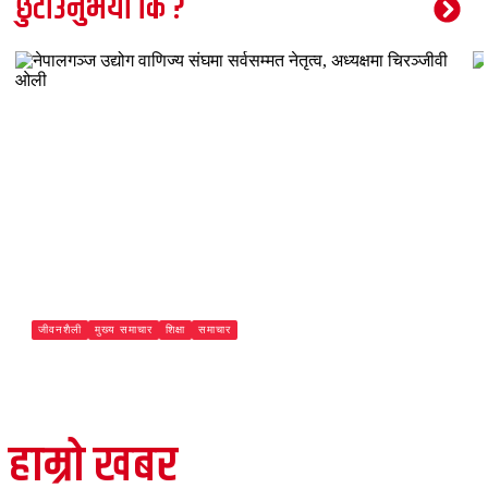
छुटाउनुभयो कि ?
जीवनशैली
मुख्य समाचार
शिक्षा
समाचार
नेपालगञ्ज उद्योग वाणिज्य संघमा सर्वसम्मत नेतृत्व, अध्यक्षमा चिरञ्जीवी
ओली
Paschimeli
हाम्रो खबर