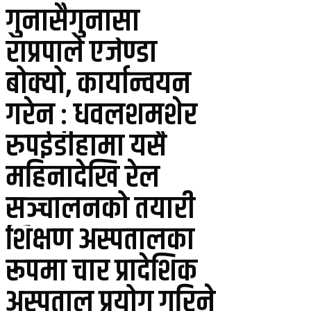
गुनासैगुनासा
राप्रपाले एजेण्डा
बोक्यो, कार्यान्वयन
गरेन : धवलशमशेर
रुपईडीहामा यसै
महिनादेखि रेल
सञ्चालनको तयारी
शिक्षण अस्पतालका
रूपमा चार प्रादेशिक
अस्पताल प्रयोग गरिने