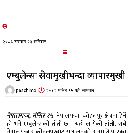
२०८३ श्रावण २३ शनिबार
एम्बुलेन्सः सेवामुखीभन्दा व्यापारमुखी
paschimeli
२०८२ मंसिर १५ गते, सोमबार
नेपालगन्ज, मंसिर १५
नेपालगन्ज, कोहलपुर क्षेत्रमा हेर्ने
हो भने एम्बुलेन्सको ताँती छ । यहाँ लागेको ताँती, सबै
नेपालगन्ज र कोहलपुरबाट सञ्चालनको अनुमति पाएका