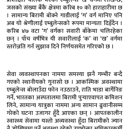
जसको संख्या बैंकै क्षेत्रमा करिब १० को हाराहारीमा छ
। सामान्य बिरामी बोक्ने गाडीलाई ‘ग’ वर्ग मानिए पनि
अब यो श्रेणीलाई एम्बुलेन्सको रूपमा मान्यता दिइँदैन ।
करिब ४७ वटा ‘ग’ वर्गका सवारी बाँकेमा चलिरहेका
छन् । पाँच वर्षभित्र यी सवारीलाई ‘क’ वा ‘ख’ वर्गमा
स्तरोन्नति गर्न सुझाव दिने निर्णयसमेत गरिएको छ ।
सेवा व्यवस्थापनका नाममा समस्या झनै गम्भीर बन्दै
गएको स्थानीयको गुनासो छ । आकस्मिक अवस्थामा
एम्बुलेन्स बोलाउँदा फोन नउठाउने, राति भाडा बार्गेनिङ
गर्ने, भारतका अस्पतालमा बिरामी पुर्‍याएवापत कमिशन
लिने, सामान्य यात्रुका नाममा अन्य सामान ढुवानीसम्म
गरेको घटना उजागर हुँदै आएका छन् । आपतकालीन
स्वास्थ्य सेवामा यस्तो अव्यवस्था हुँदा बिरामीको ज्यान
नै जोखिममा पर्ने अवस्था रहेको उपभोक्ता अधिकारकर्मी