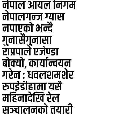
नेपाल आयल निगम
नेपालगन्ज ग्यास
नपाएको भन्दै
गुनासैगुनासा
राप्रपाले एजेण्डा
बोक्यो, कार्यान्वयन
गरेन : धवलशमशेर
रुपईडीहामा यसै
महिनादेखि रेल
सञ्चालनको तयारी