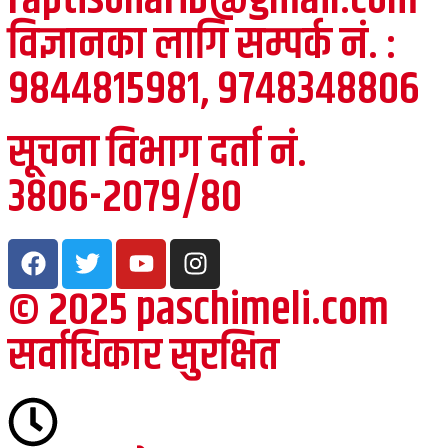
raptisonarib@gmail.com
विज्ञानका लागि सम्पर्क नं. :
९८४४८१५९८१, ९७४८३४८८०६
सूचना विभाग दर्ता नं.
३८०६-२०७९/८०
© २०२५ paschimeli.com
सर्वाधिकार सुरक्षित