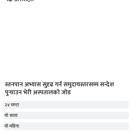
स्तनपान अभ्यास सुदृढ गर्न समुदायस्तरसम्म सन्देश
पुर्‍याउन भेरी अस्पतालको जोड
२४ घण्टा
यो साता
यो महिना