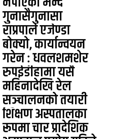
नपाएको भन्दै
गुनासैगुनासा
राप्रपाले एजेण्डा
बोक्यो, कार्यान्वयन
गरेन : धवलशमशेर
रुपईडीहामा यसै
महिनादेखि रेल
सञ्चालनको तयारी
शिक्षण अस्पतालका
रूपमा चार प्रादेशिक