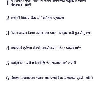
नेपालगञ्ज उद्योग वाणिज्य संघमा सर्वसम्मत नेतृत्व, अध्यक्षमा
चिरञ्जीवी ओली
कर्णाली विकास बैंक अनियमितता प्रकरण
नेपाल आयल निगम नेपालगन्ज ग्यास नपाएको भन्दै गुनासैगुनासा
राप्रपाले एजेण्डा बोक्यो, कार्यान्वयन गरेन : धवलशमशेर
रुपईडीहामा यसै महिनादेखि रेल सञ्चालनको तयारी
शिक्षण अस्पतालका रूपमा चार प्रादेशिक अस्पताल प्रयोग गरिने
लोकप्रिय