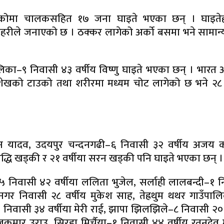
 रहेकोमा चालकसहित १७ जना घाइते भएका छन् । घाइते
रीले जनाएको छ । ठक्कर लागेको अर्को बसमा भने सामान्य
लिका–९ निवासी ४३ वर्षीय विष्णु घाइते भएका छन् । भार
शेखको टाउको तथा शरीरमा मध्यम चोट लागेको छ भने २८ व
जन यादव, उदयपुर चन्दनगढी–६ निवासी ३२ वर्षीय अजय का
द्धि खड्की र २१ वर्षीया सरन खड्की पनि घाइते भएका छन् ।
िवासी ४२ वर्षीया ललिता भुजेल, सर्लाही लालबन्दी–१ न
ाटनगर निवासी २८ वर्षीय मुकेश साह, तेह्रथुम थथर गाउँपा
निवासी ३४ वर्षीया मेरी राई, झापा झिलझिले–८ निवासी २० 
जकुमार उराउ, सिरहा मिर्चैया–१ निवासी ४४ वर्षीय रतनदेव