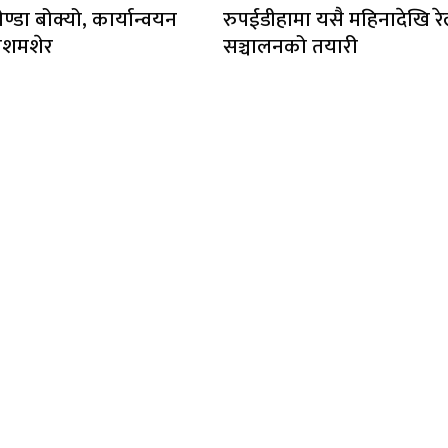
ेण्डा बोक्यो, कार्यान्वयन
रुपईडीहामा यसै महिनादेखि र
लशमशेर
सञ्चालनको तयारी