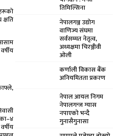
तिमिल्सिना
हरूको
 क्षति
नेपालगञ्ज उद्योग
वाणिज्य संघमा
सर्वसम्मत नेतृत्व,
त आसाम
अध्यक्षमा चिरञ्जीवी
र्षीय
ओली
कर्णाली विकास बैंक
अनियमितता प्रकरण
फ्ले,
नेपाल आयल निगम
नेपालगन्ज ग्यास
िवासी
नपाएको भन्दै
लिका–४
गुनासैगुनासा
वर्षीय
 मण्डल
राप्रपाले एजेण्डा बोक्यो,