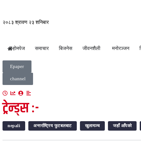
२०८३ श्रावण २३ शनिबार
होमपेज
समाचार
बिजनेस
जीवनशैली
मनोरञ्जन
Epaper
channel
ट्रेन्ड्स :-
nepali
अन्तर्राष्ट्रिय फुटबलबाट
खुलामञ्च
जहाँ आँपको