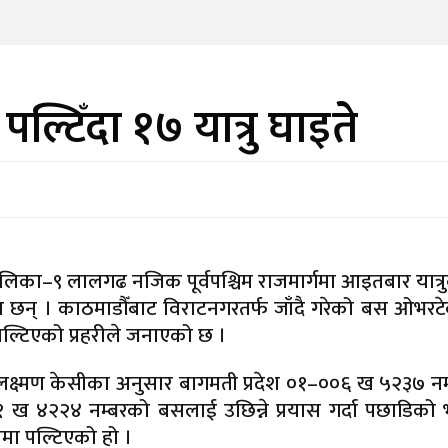
ल्टिँदा १७ यात्रु घाइते
िका–९ लालगढ नजिक पूर्वपश्चिम राजमार्गमा आइतबार यात्
छन् । काठमाडौँबाट विराटनगरतर्फ जाँदै गरेको बस ओभरटेक
पल्टिएको प्रहरीले जनाएको छ ।
क लक्ष्मण केसीका अनुसार बागमती प्रदेश ०१–००६ ख ५२३७ न
१ ख ४२२४ नम्बरको बसलाई उछिन्ने प्रयास गर्दा पछाडिको
मा पल्टिएको हो ।