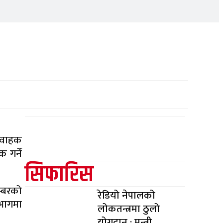
रुवाहक
 गर्ने
सिफारिस
म्बरको
रेडियो नेपालको
 भागमा
लोकतन्त्रमा ठुलो
योगदान : मन्त्री