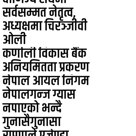
सर्वसम्मत नेतृत्व,
अध्यक्षमा चिरञ्जीवी
ओली
कर्णाली विकास बैंक
अनियमितता प्रकरण
नेपाल आयल निगम
नेपालगन्ज ग्यास
नपाएको भन्दै
गुनासैगुनासा
राप्रपाले एजेण्डा