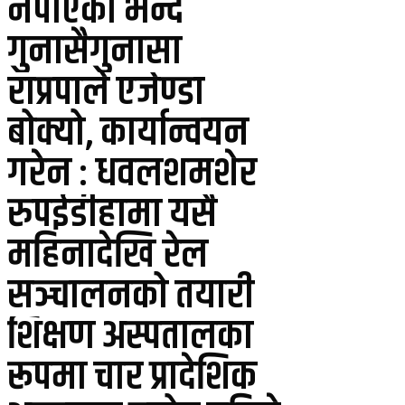
नपाएको भन्दै
गुनासैगुनासा
राप्रपाले एजेण्डा
बोक्यो, कार्यान्वयन
गरेन : धवलशमशेर
रुपईडीहामा यसै
महिनादेखि रेल
सञ्चालनको तयारी
शिक्षण अस्पतालका
रूपमा चार प्रादेशिक