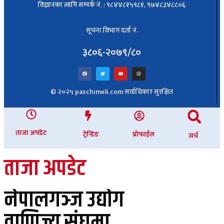
विज्ञानका लागि सम्पर्क नं. : ९८४४८१५९८१, ९७४८३४८८०६
सूचना विभाग दर्ता नं.
३८०६-२०७९/८०
© २०२५ paschimeli.com सर्वाधिकार सुरक्षित
ताजा अपडेट
ट्रेन्डिङ
प्रोफाईल
सर्च
ताजा अपडेट
नेपालगञ्ज उद्योग
वाणिज्य संघमा