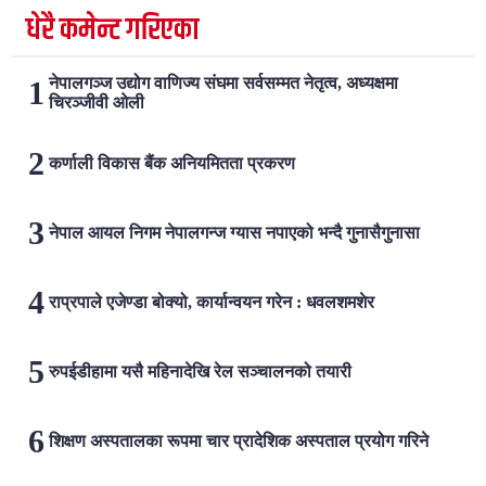
धेरै कमेन्ट गरिएका
नेपालगञ्ज उद्योग वाणिज्य संघमा सर्वसम्मत नेतृत्व, अध्यक्षमा
चिरञ्जीवी ओली
कर्णाली विकास बैंक अनियमितता प्रकरण
नेपाल आयल निगम नेपालगन्ज ग्यास नपाएको भन्दै गुनासैगुनासा
राप्रपाले एजेण्डा बोक्यो, कार्यान्वयन गरेन : धवलशमशेर
रुपईडीहामा यसै महिनादेखि रेल सञ्चालनको तयारी
शिक्षण अस्पतालका रूपमा चार प्रादेशिक अस्पताल प्रयोग गरिने