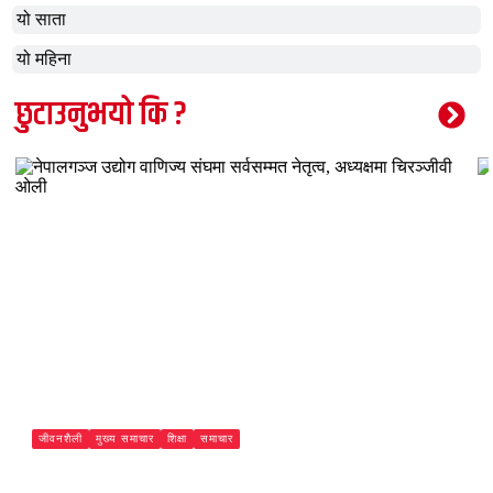
यो साता
यो महिना
छुटाउनुभयो कि ?
जीवनशैली
मुख्य समाचार
शिक्षा
समाचार
नेपालगञ्ज उद्योग वाणिज्य संघमा सर्वसम्मत नेतृत्व, अध्यक्षमा चिरञ्जीवी