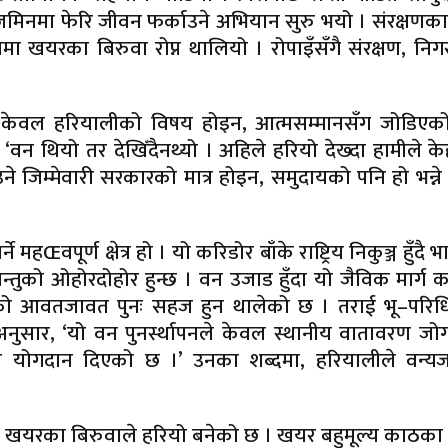
ड जमिनमा फेरि जीवन फर्काउने अभियान सुरु भयो । संरक्षणक
ूपमा खयरका बिरुवा रोप्न थालियो । रोपाइँसँगै संरक्षण, निग
तन केवल हरियालीको विषय होइन, आत्मसम्मानसँग जोडिएक
, ‘वन थियो तर देखिँदैनथ्यो । अहिले हरियो देख्दा हामीले केह
उने जिम्मेवारी सरकारको मात्र होइन, समुदायको पनि हो भन्ने
महŒवपूर्ण क्षेत्र हो । यो करिडोर बाँके राष्ट्रिय निकुञ्ज हुँदै
्यजन्तुको ओहोरदोहोर हुन्छ । वन उजाड हुँदा यो जैविक मार्ग
तुको आवतजावत पुनः सहज हुन थालेको छ । तराई भू–परिध
 अनुसार, ‘यो वन पुनर्स्थापनले केवल स्थानीय वातावरण ज
ि योगदान दिएको छ ।’ उनका शब्दमा, हरियालीले वन्यजन
।
ले खयरका बिरुवाले हरियो बनेको छ । खयर बहुमूल्य काठका