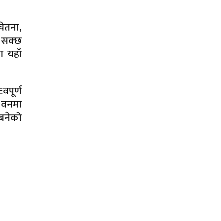
ेतना,
 सक्छ
 यहाँ
वपूर्ण
ो वनमा
बनेको