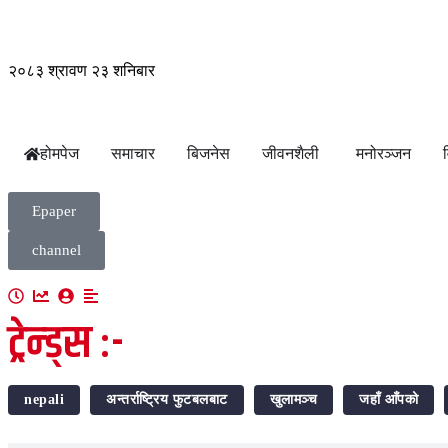
२०८३ श्रावण २३ शनिबार
होमपेज
समाचार
बिजनेस
जीवनशैली
मनोरञ्जन
Epaper
channel
ट्रेन्ड्स :-
nepali
अन्तर्राष्ट्रिय फुटबलबाट
खुलामञ्च
जहाँ आँपको