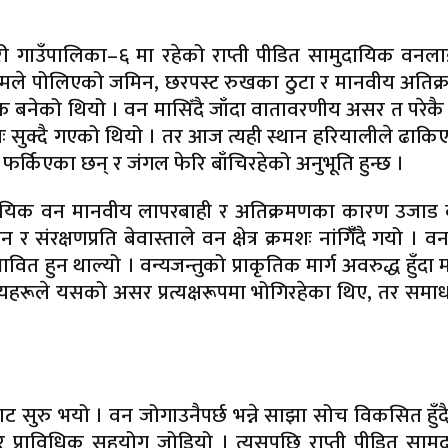
री गाउँपालिका–६ मा रहेको राप्ती पीडित सामुदायिक वनलाई 
घामले पोलिएको जमिन, छरपस्ट रुखका ठुटा र मानवीय अतिक
रतीक बनेको थियो । वन मासिँदै जाँदा वातावरणीय असर त परेकै
शः सुक्दै गएको थियो । तर आज त्यही स्थान हरियालीले ढाक
र्किएका छन् र जंगल फेरि बाँचिरहेको अनुभूति हुन्छ ।
सामुदायिक वन मानवीय लापरबाही र अतिक्रमणका कारण उजाड
रक्षणप्रति बेवास्ताले वन क्षेत्र क्रमशः नांगिँँदै गयो । वन 
ावित हुन थाल्यो । वन्यजन्तुको प्राकृतिक मार्ग अवरुद्ध हुँदा
थानीयहरूले यसको असर प्रत्यक्षरूपमा भोगिरहेका थिए, तर सम
सुरु भयो । वन जोगाउनैपर्छ भन्ने साझा सोच विकसित हुँदै
 र प्राविधिक सहयोग जोडियो । त्यसपछि राप्ती पीडित साम