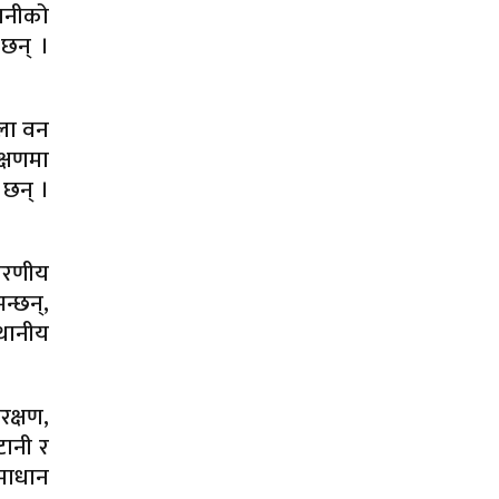
दानीको
 छन् ।
िला वन
क्षणमा
 छन् ।
ावरणीय
न्छन्,
्थानीय
रक्षण,
टानी र
माधान