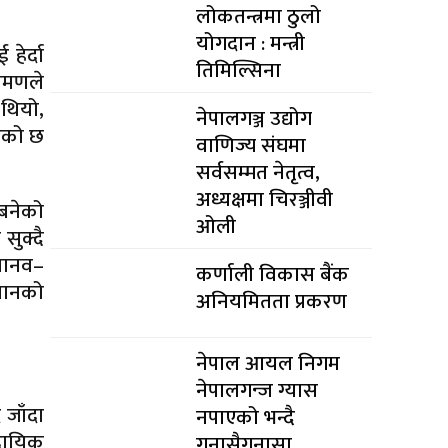
लोकतन्त्रमा ठुलो
योगदान : मन्त्री
हेर्दा
तिमिल्सिना
्रमणले
 थियो,
नेपालगञ्ज उद्योग
िएको छ
वाणिज्य संघमा
सर्वसम्मत नेतृत्व,
अध्यक्षमा चिरञ्जीवी
 बनेको
ओली
सुक्दै
 मानव–
कर्णाली विकास बैंक
ाधानको
अनियमितता प्रकरण
नेपाल आयल निगम
नेपालगन्ज ग्यास
 जाँदा
नपाएको भन्दै
ुदायिक
गुनासैगुनासा