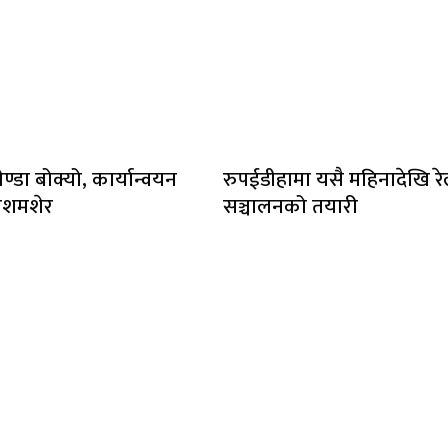
ेण्डा बोक्यो, कार्यान्वयन
रुपईडीहामा यसै महिनादेखि र
लशमशेर
सञ्चालनको तयारी