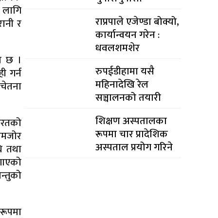
ा लागि
राप्रपाले एजेण्डा बोक्यो,
रानी र
कार्यान्वयन गरेन :
धवलशमशेर
ो छ ।
रुपईडीहामा यसै
ी गर्न
महिनादेखि रेल
 चेतना
सञ्चालनको तयारी
शिक्षण अस्पतालका
 भारतको
रूपमा चार प्रादेशिक
 कमजोर
अस्पताल प्रयोग गरिने
ि तथा
ोगाएको
्तुको
 रूपमा