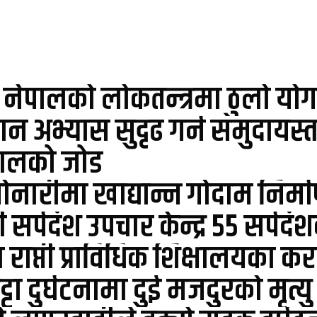
ो नेपालको लोकतन्त्रमा ठुलो योगद
ान अभ्यास सुदृढ गर्न समुदायस्तर
तालको जोड
ीसोनारीमा खाद्यान्न गोदाम निर
सर्पदंश उपचार केन्द्र ५५ सर्पद
 राप्ती प्राविधिक शिक्षालयका 
भट्टा दुर्घटनामा दुई मजदुरको मृत्यु