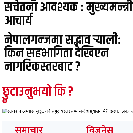
सचेतना आवश्यक : मुख्यमन्त्री
आचार्य
नेपालगन्जमा सद्भाव र्‍यालीः
किन सहभागिता देखिएन
नागरिकस्तरबाट ?
छुटाउनुभयो कि ?
जीवनशैली
मुख्य समाचार
शिक्षा
समाचार
स्तनपा
समाचार
विजनेस