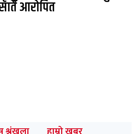
सातै आरोपित
लको जोड
 श्रृंखला
हाम्रो खबर