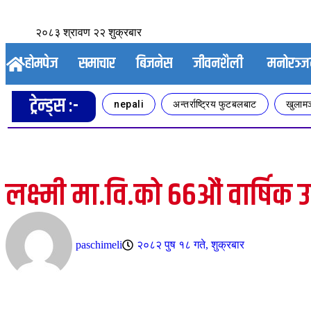
२०८३ श्रावण २२ शुक्रबार
होमपेज
समाचार
बिजनेस
जीवनशैली
मनोरञ्
ट्रेन्ड्स :-
nepali
अन्तर्राष्ट्रिय फुटबलबाट
खुलामञ
लक्ष्मी मा.वि.को ६६औं वार्षिक 
paschimeli
२०८२ पुष १८ गते, शुक्रबार