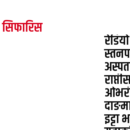
सिफारिस
रेडिय
स्तनप
अस्प
राप्त
ओभरी 
दाङमा
इट्टा 