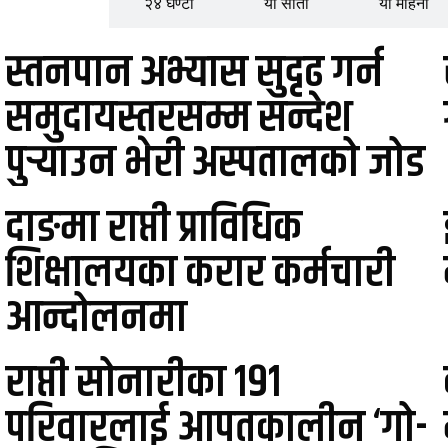
लोकप्रिय
२४ घण्टा
यो साता
यो महिना
स्तनपान अभ्यास सुदृढ गर्न
समुदायस्तरसम्म सन्देश
पुर्‍याउन भेरी अस्पतालको जोड
दाङमा राप्ती प्राविधिक
शिक्षालयका करार कर्मचारी
आन्दोलनमा
राप्ती सोनारीका १९१
परिवारलाई आपतकालीन ‘गो-