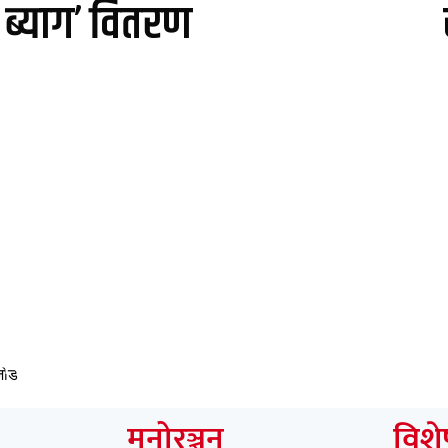
ब्याग’ वितरण
न अभ्यास सुदृढ गर्न समुदायस्तरसम्म सन्देश पुर्‍याउन भेरी अस्पता
Paschimeli
मनोरञ्जन
विशेष