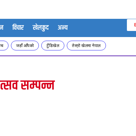
जन
विचार
खेलकुद
अन्य
्च
जहाँ आँपको
टुँडिखेल
तेस्रो खेलमा नेपाल
उत्सव सम्पन्न