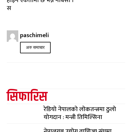
होइन एकतामा छ भन्ने नबिर्सौँ ।
स
paschimeli
अरु समाचार
सिफारिस
रेडियो नेपालको लोकतन्त्रमा ठुलो
योगदान : मन्त्री तिमिल्सिना
नेपालगञ्ज उद्योग वाणिज्य संघमा