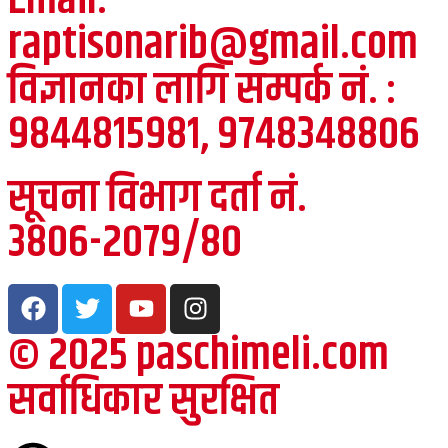
Email:-
raptisonarib@gmail.com
विज्ञानका लागि सम्पर्क नं. :
९८४४८१५९८१, ९७४८३४८८०६
सूचना विभाग दर्ता नं.
३८०६-२०७९/८०
© २०२५ paschimeli.com
सर्वाधिकार सुरक्षित