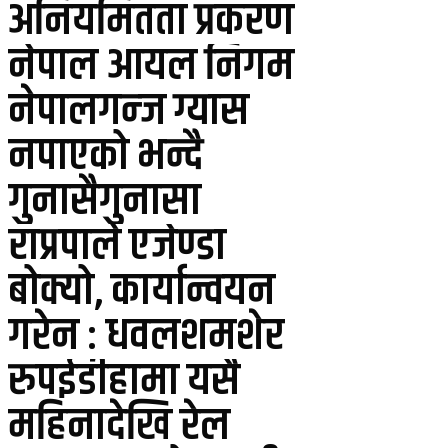
अनियमितता प्रकरण
नेपाल आयल निगम
नेपालगन्ज ग्यास
नपाएको भन्दै
गुनासैगुनासा
राप्रपाले एजेण्डा
बोक्यो, कार्यान्वयन
गरेन : धवलशमशेर
रुपईडीहामा यसै
महिनादेखि रेल