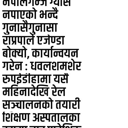
नेपालगन्ज ग्यास
नपाएको भन्दै
गुनासैगुनासा
राप्रपाले एजेण्डा
बोक्यो, कार्यान्वयन
गरेन : धवलशमशेर
रुपईडीहामा यसै
महिनादेखि रेल
सञ्चालनको तयारी
शिक्षण अस्पतालका