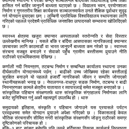
क्याम्पस स्थापना र परीक्षा केन्द्र सञ्चालनले बर्दियाका विद्यार्थीलाई उच्च शिक्षा
हासिल गर्न बाहिर जानुपर्ने बाध्यता घटाएको छ । विद्यालय भवन, प्रयोगशाला
निर्माण र गुणस्तरीय शिक्षा कार्यक्रम सञ्चालनमार्फत उनले शैक्षिक पूर्वाधार सुदृढ
गर्न योगदान पुर्‍याएका छन् । लुम्बिनी प्राविधिक विश्वविद्यालय स्थापनाका लागि
गरिएको पहलले प्रदेशमै प्राविधिक जनशक्ति उत्पादनको सम्भावना खोलिदिएको
छ ।
स्वास्थ्य क्षेत्रमा खजुरा क्यान्सर अस्पतालको स्तरोन्नति र सेवा विस्तार
उल्लेखनीय मानिन्छ । यसले बाँके र बर्दिया आसपासका नागरिकलाई क्यान्सर
उपचारका लागि काठमाडौं वा भारत जानुपर्ने बाध्यता कम गरेको छ । स्वास्थ्य
संरचना मजबुत बनाउने र सेवाको पहुँच ग्रामीण बस्तीसम्म पुर्‍याउने नीति
राठौरको प्राथमिकतामा देखिन्छ ।
कर्णाली नदी नियन्त्रण, तटबन्ध निर्माण र सम्बन्धित कार्यालय स्थापना उनका
दीर्घकालीन योगदानमध्ये पर्छन् । बाढीको उच्च जोखिममा रहेका बस्तीलाई
सुरक्षित बनाउने यो पहलले हजारौँ नागरिकको जीवन र सम्पत्ति जोगाएको
स्थानीयहरूको भनाइ छ । नेपालगन्ज–राधापुर सडक निर्माण, तटबन्ध र बाढी
नियन्त्रणका कामले क्षेत्रीय यातायात र व्यापारलाई समेत मजबुत बनाएको छ ।
सांस्कृतिक पहिचान संरक्षणतर्फ थारु सांस्कृतिक संग्रहालय निर्माणका लागि
बजेट सुनिश्चित गर्नु अर्को महत्वपूर्ण उपलब्धि हो । थारु
समुदायको इतिहास, संस्कृति र पहिचान जोगाउने यस प्रयासले पर्यटन
प्रवद्र्धनमा समेत योगदान पुर्‍याउने अपेक्षा गरिएको छ । विकासलाई केवल
भौतिक संरचनासँग सीमित नगरी सांस्कृतिक संरक्षणसँग जोड्नु राठौरको समग्र
दृष्टिकोणको परिचायक हो ।
बाँके–३ बाट सांसद बनेपछि पनि उनले बर्दियाका विकास कार्यलाई निरन्तरता