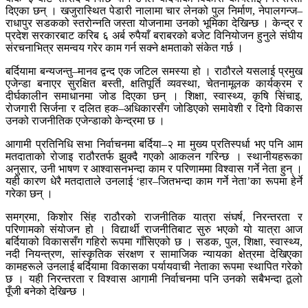
दिएका छन् । खजुरास्थित पेडारी नालामा चार लेनको पुल निर्माण, नेपालगन्ज–
राधापुर सडकको स्तरोन्नति जस्ता योजनामा उनको भूमिका देखिन्छ । केन्द्र र
प्रदेश सरकारबाट करिब ६ अर्ब रुपैयाँ बराबरको बजेट विनियोजन हुनुले संघीय
संरचनाभित्र समन्वय गरेर काम गर्न सक्ने क्षमताको संकेत गर्छ ।
बर्दियामा बन्यजन्तु–मानव द्वन्द एक जटिल समस्या हो । राठौरले यसलाई प्रमुख
एजेन्डा बनाएर सुरक्षित बस्ती, क्षतिपूर्ति व्यवस्था, चेतनामूलक कार्यक्रम र
दीर्घकालीन समाधानमा जोड दिएका छन् । शिक्षा, स्वास्थ्य, कृषि सिंचाइ,
रोजगारी सिर्जना र दलित हक–अधिकारसँग जोडिएको समावेशी र दिगो विकास
उनको राजनीतिक एजेन्डाको केन्द्रमा छ ।
आगामी प्रतिनिधि सभा निर्वाचनमा बर्दिया–२ मा मुख्य प्रतिस्पर्धा भए पनि आम
मतदाताको रोजाइ राठौरतर्फ झुक्दै गएको आकलन गरिन्छ । स्थानीयहरूका
अनुसार, उनी भाषण र आश्वासनभन्दा काम र परिणाममा विश्वास गर्ने नेता हुन् ।
यही कारण धेरै मतदाताले उनलाई ‘हार–जितभन्दा काम गर्ने नेता’का रूपमा हेर्ने
गरेका छन् ।
समग्रमा, किशोर सिंह राठौरको राजनीतिक यात्रा संघर्ष, निरन्तरता र
परिणामको संयोजन हो । विद्यार्थी राजनीतिबाट सुरु भएको यो यात्रा आज
बर्दियाको विकाससँग गहिरो रूपमा गाँसिएको छ । सडक, पुल, शिक्षा, स्वास्थ्य,
नदी नियन्त्रण, सांस्कृतिक संरक्षण र सामाजिक न्यायका क्षेत्रमा देखिएका
कामहरूले उनलाई बर्दियामा विकासका पर्यायवाची नेताका रूपमा स्थापित गरेको
छ । यही निरन्तरता र विश्वास आगामी निर्वाचनमा पनि उनको सबैभन्दा ठूलो
पूँजी बनेको देखिन्छ ।