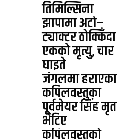
तिमिल्सिना
झापामा अटो–
ट्याक्टर ठोक्किँदा
एकको मृत्यु, चार
घाइते
जंगलमा हराएका
कपिलवस्तुका
पूर्वमेयर सिंह मृत
भेटिए
कपिलवस्तुको