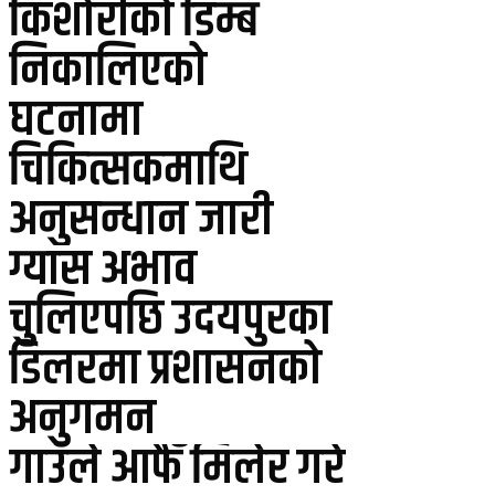
किशोरीको डिम्ब
निकालिएको
घटनामा
चिकित्सकमाथि
अनुसन्धान जारी
ग्यास अभाव
चुलिएपछि उदयपुरका
डिलरमा प्रशासनको
अनुगमन
गाउँले आफैँ मिलेर गरे