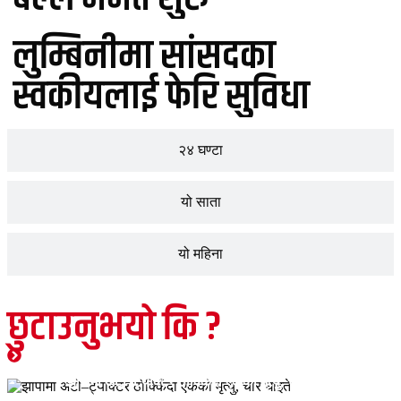
लुम्बिनीमा सांसदका
स्वकीयलाई फेरि सुविधा
२४ घण्टा
यो साता
यो महिना
छुटाउनुभयो कि ?
जीवनशैली
मुख्य समाचार
शिक्षा
समाचार
झापामा अटो–ट्याक्टर ठोक्किँदा एकको मृत्यु, चार घाइते