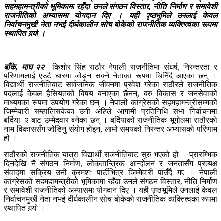
सहमहामन्त्रीको भूमिकामा रहँदा उनले संगठन विस्तार, नीति निर्माण र समावेशी
राजनीतिको अभ्यासमा योगदान दिए । यही पृष्ठभूमिले उनलाई केवल
निर्वाचनमुखी नेता नभई दीर्घकालीन सोच बोकेको राजनीतिक व्यक्तित्वका रूपमा
स्थापित गर्‍यो ।
बाँके, माघ २२
किशोर सिंह राठौर नेपाली राजनीतिमा संघर्ष, निरन्तरता र
परिणामलाई एउटै धारमा जोड्न सक्ने नेताका रूपमा चिनिँदै आएका छन् ।
विद्यार्थी राजनीतिबाट सार्वजनिक जीवनमा प्रवेश गरेका राठौरले राजनीतिक
पदलाई केवल हैसियतको विषय बनाएका छैनन्, बरु विकास र जनसेवाको
माध्यमका रूपमा उपयोग गरेका छन् । नेपाली कांग्रेसको सहमहामन्त्रीसम्मको
जिम्मेवारी सम्हालिसकेका उनी अहिले आगामी प्रतिनिधि सभा निर्वाचनमा
बर्दिया–२ बाट उम्मेदवार बनेका छन् । बर्दियाको राजनीतिक भूगोलमा राठौरको
नाम विकाससँग जोडिनु संयोग होइन, लामो समयको निरन्तर अभ्यासको परिणाम
हो ।
राठौरको राजनीतिक यात्रा विद्यार्थी राजनीतिबाट सुरु भएको हो । प्रारम्भिक
दिनदेखि नै संगठन निर्माण, लोकतान्त्रिक आन्दोलन र जनतासँग प्रत्यक्ष
संवादमा सक्रिय उनी क्रमशः पार्टीभित्र जिम्मेवारी पाउँदै गए । नेपाली
कांग्रेसको सहमहामन्त्रीको भूमिकामा रहँदा उनले संगठन विस्तार, नीति निर्माण
र समावेशी राजनीतिको अभ्यासमा योगदान दिए । यही पृष्ठभूमिले उनलाई केवल
निर्वाचनमुखी नेता नभई दीर्घकालीन सोच बोकेको राजनीतिक व्यक्तित्वका रूपमा
स्थापित गर्‍यो ।