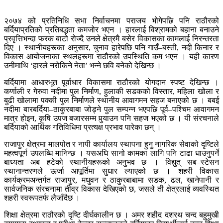
२०७४ को प्रतिनिधि सभा निर्वाचनमा पराजय भोगेपछि पनि राठौरको
बर्दियाप्रतिको प्रतिबद्धता कमजोर भएन । हारलाई विश्रामको बहाना बनाउने
प्रवृत्तिभन्दा फरक बाटो रोज्दै उनले क्षेत्रमै बसेर विकासका कामलाई निरन्तरता
दिए । स्थानीयहरूका अनुसार, चुनाव हारेपछि पनि गाउँ–बस्ती, नदी किनार र
विकास आयोजनाका स्थलहरूमा राठौरको उपस्थिति कम भएन । यही कारण
उनीमाथि ‘हारले नरोकिने नेता’ भन्ने छवि बनेको देखिन्छ ।
बर्दियामा आधारभूत पूर्वाधार विकासमा राठौरको योगदान स्पष्ट देखिन्छ ।
कर्णाली र गेरुवा नदीमा पुल निर्माण, हुलाकी सडकको विस्तार, महिला खोला र
बुढी खोलामा पक्की पुल निर्माणले स्थानीय आवागमन सहज बनाएको छ । बबई
नदीमा बारबर्दिया–ठाकुरबाबा जोड्ने पुल सम्पन्न भएपछि पूर्व–पश्चिम आवागमन
मात्र होइन, कृषि उपज बजारसम्म पुर्‍याउन पनि सहज भएको छ । यी संरचनाले
बर्दियाको आर्थिक गतिविधिमा प्रत्यक्ष प्रभाव पारेका छन् ।
राजापुर क्षेत्रमा मालपोत र नापी कार्यालय स्थापना हुनु नागरिक सेवाको दृष्टिले
महत्वपूर्ण उपलब्धि मानिन्छ । यसअघि सानो कामका लागि पनि टाढा धाउनुपर्ने
बाध्यता अब हटेको स्थानीयहरूको अनुभव छ । विद्युत् सब–स्टेसन
स्थानान्तरणले ऊर्जा आपूर्तिमा सुधार ल्याएको छ । शहरी विकास
कार्यक्रमअन्तर्गत राजापुर, मधुवन र ठाकुरबाबामा सडक, ढल, खानेपानी र
सार्वजनिक संरचनामा तीव्र विकास देखिएको छ, जसले ती क्षेत्रलाई व्यवस्थित
शहरी स्वरूपतर्फ लैजाँदैछ ।
शिक्षा क्षेत्रमा राठौरको दृष्टि दीर्घकालीन छ । अमर शहीद दशरथ चन्द बहुमुखी