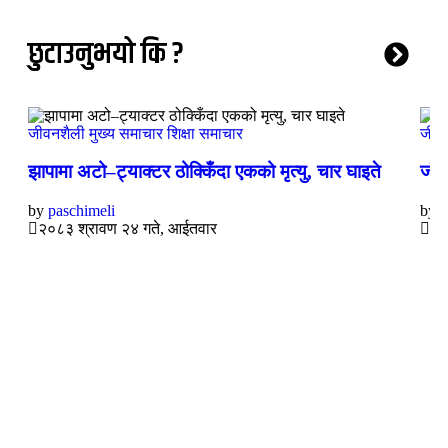
छुटाउनुभयो कि ?
जीवनशैली
मुख्य समाचार
शिक्षा
समाचार
जीव
झापामा अटो–ट्याक्टर ठोक्किँदा एकको मृत्यु, चार घाइते
जंगल
by
paschimeli
by
p
२०८३ श्रावण २४ गते, आईतवार
२०