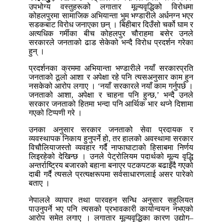
उपभोग्य वस्तुहरूको लगातार मूल्यवृद्धिको विरोधमा
कोहलपुरमा सामाजिक अभियान्ता भुम भण्डारीले अर्धनग्न भएर
सडकबाट विरोध जनाएका छन् । बिहीबार दिउँसो चर्को घाम र
अत्यधिक गर्मीका बीच कोहलपुर चौराहमा बसेर उनले
सरकारले जनताको ढाड सेकेको भन्दै विरोध प्रदर्शन गरेका
हुन् ।
प्रदर्शनका क्रममा अभियान्ता भण्डारीले नयाँ सरकारप्रति
जनताको ठूलो आशा र अपेक्षा रहे पनि त्यसअनुसार काम हुन
नसकेको आरोप लगाए । ‘नयाँ सरकारले नयाँ काम गर्नुपर्छ ।
जनताको आशा, अपेक्षा र चाहना पनि हुन्छ,’ भन्दै उनले
सरकार जनताको हितमा भन्दा पनि आर्थिक भार थप्ने दिशामा
गएको टिप्पणी गरे ।
उनका अनुसार सरकार जनताको सेवा प्रदायक र
व्यवस्थापक निकाय हुनुपर्ने हो, तर हालको अवस्थामा सरकार
विचौलियाजस्तो व्यवहार गर्दै नाफाघाटाको हिसाबमा निर्णय
लिइरहेको देखिन्छ । उनले पेट्रोलियम पदार्थको मूल्य वृद्धि
अन्तर्राष्ट्रिय बजारको बहाना बनाएर पटकपटक बढाइँदै गएको
दाबी गर्दै त्यसले प्रत्यक्षरूपमा सर्वसाधारणलाई असर पारेको
बताए ।
नेपालले व्यापार तथा पारवहन सन्धि अनुसार सहुलियत
पाउनुपर्ने भए पनि त्यसको प्रभावकारी कार्यान्वयन नभएको
आरोप समेत लगाए । लगातार मूल्यवृद्धिका कारण उद्योग–