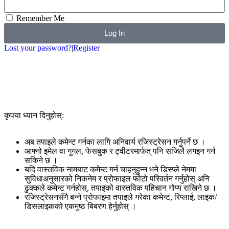
Remember Me
Log In
Lost your password?
|
Register
Google
Twiter
कृपया ध्यान दिनुहोस्:
अब तपाइले कमेन्ट गर्नका लागि अनिवार्य रजिस्ट्रेसन गर्नुपर्ने छ ।
आफ्नो इमेल वा गुगल, फेसबुक र ट्वीटरमार्फत् पनि सजिलै लगइन गर्न
सकिने छ ।
यदि वास्तविक नामबाट कमेन्ट गर्न चाहनुहुन्न भने डिस्प्ले नेममा
सुविधाअनुसारको निकनेम र प्रोफाइल फोटो परिवर्तन गर्नुहोस् अनि
ढुक्कले कमेन्ट गर्नहोस्, तपाइको वास्तविक पहिचान गोप्य राखिने छ ।
रजिस्ट्रेसनसँगै बन्ने प्रोफाइमा तपाइले गरेका कमेन्ट, रिप्लाई, लाइक/
डिसलाइकको एकमुष्ठ बिबरण हेर्नुहोस् ।