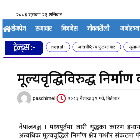
२०८३ श्रावण २३ शनिबार
होमपेज
समाचार
बिजनेस
जीवनशैली
मनोरञ्
ट्रेन्ड्स :-
nepali
अन्तर्राष्ट्रिय फुटबलबाट
खुलामञ
मूल्यवृद्धिविरुद्ध निर्म
paschimeli
२०८३ बैशाख ३१ गते, बिहीबार
नेपालगञ्ज ।
मध्यपूर्वमा जारी युद्धका कारण इन्ध
अत्यधिक मूल्यवृद्धिले निर्माण क्षेत्र गम्भीर संकटमा