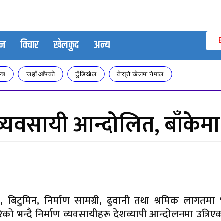
जन
विचार
खेलकुद
अन्य
्च
जहाँ आँपको
टुँडिखेल
तेस्रो खेलमा नेपाल
ाण व्यवसायी आन्दोलित, बाँकेमा
न, बिटुमिन, निर्माण सामग्री, ढुवानी तथा श्रमिक लागतम
 परेको भन्दै निर्माण व्यवसायीहरू देशव्यापी आन्दोलनमा उत्रिए