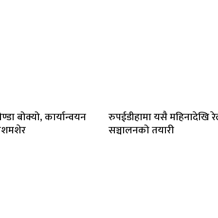
ेण्डा बोक्यो, कार्यान्वयन
रुपईडीहामा यसै महिनादेखि र
लशमशेर
सञ्चालनको तयारी