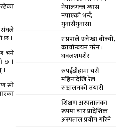
इरहेका
नेपालगन्ज ग्यास
नपाएको भन्दै
गुनासैगुनासा
 संघले
ो छ ।
राप्रपाले एजेण्डा बोक्यो,
कार्यान्वयन गरेन :
ेछ भने
धवलशमशेर
को छ ।
् ।
रुपईडीहामा यसै
महिनादेखि रेल
ारण सो
सञ्चालनको तयारी
्याएका
शिक्षण अस्पतालका
रूपमा चार प्रादेशिक
अस्पताल प्रयोग गरिने