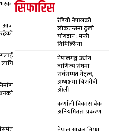
सिफारिस
ेशभरका
रेडियो नेपालको
घले आज
लोकतन्त्रमा ठुलो
इरहेको
योगदान : मन्त्री
तिमिल्सिना
मागलाई
नेपालगञ्ज उद्योग
ा लागि
वाणिज्य संघमा
सर्वसम्मत नेतृत्व,
अध्यक्षमा चिरञ्जीवी
िर्माण
ओली
न्धनको
कर्णाली विकास बैंक
अनियमितता प्रकरण
नीसमेत
नेपाल आयल निगम