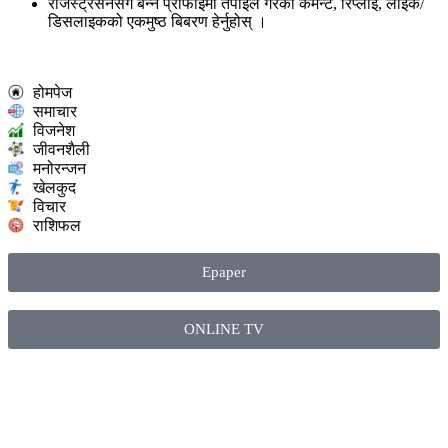
रजिस्ट्रेसनसँगै बन्ने प्रोफाइमा तपाइले गरेका कमेन्ट, रिप्लाई, लाइक/
डिसलाइकको एकमुष्ठ बिबरण हेर्नुहोस् ।
होमपेज
समाचार
विजनेश
जीवनशैली
मनोरन्जन
खेलकुद
विचार
राशिफल
Epaper
ONLINE TV