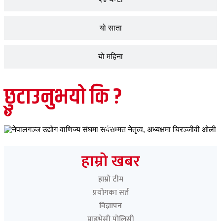
यो साता
यो महिना
छुटाउनुभयो कि ?
जीवनशैली
मुख्य समाचार
शिक्षा
समाचार
नेपालगञ्ज उद्योग वाणिज्य संघमा सर्वसम्मत नेतृत्व, अध्यक्षमा चिरञ्जीवी
ओली
Paschimeli
हाम्रो खबर
हाम्रो टीम
प्रयोगका सर्त
विज्ञापन
प्राइभेसी पोलिसी