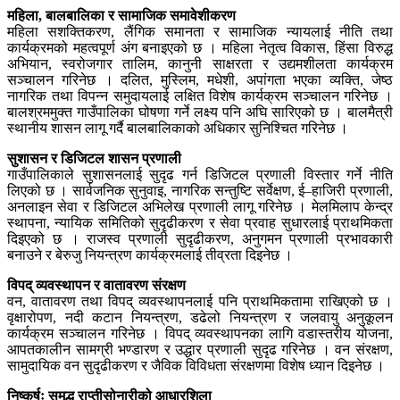
महिला, बालबालिका र सामाजिक समावेशीकरण
महिला सशक्तिकरण, लैंगिक समानता र सामाजिक न्यायलाई नीति तथा
कार्यक्रमको महत्वपूर्ण अंग बनाइएको छ । महिला नेतृत्व विकास, हिंसा विरुद्ध
अभियान, स्वरोजगार तालिम, कानुनी साक्षरता र उद्यमशीलता कार्यक्रम
सञ्चालन गरिनेछ । दलित, मुस्लिम, मधेशी, अपांगता भएका व्यक्ति, जेष्ठ
नागरिक तथा विपन्न समुदायलाई लक्षित विशेष कार्यक्रम सञ्चालन गरिनेछ ।
बालश्रममुक्त गाउँपालिका घोषणा गर्ने लक्ष्य पनि अघि सारिएको छ । बालमैत्री
स्थानीय शासन लागू गर्दै बालबालिकाको अधिकार सुनिश्चित गरिनेछ ।
सुशासन र डिजिटल शासन प्रणाली
गाउँपालिकाले सुशासनलाई सुदृढ गर्न डिजिटल प्रणाली विस्तार गर्ने नीति
लिएको छ । सार्वजनिक सुनुवाइ, नागरिक सन्तुष्टि सर्वेक्षण, ई–हाजिरी प्रणाली,
अनलाइन सेवा र डिजिटल अभिलेख प्रणाली लागू गरिनेछ । मेलमिलाप केन्द्र
स्थापना, न्यायिक समितिको सुदृढीकरण र सेवा प्रवाह सुधारलाई प्राथमिकता
दिइएको छ । राजस्व प्रणाली सुदृढीकरण, अनुगमन प्रणाली प्रभावकारी
बनाउने र बेरुजु नियन्त्रण कार्यक्रमलाई तीव्रता दिइनेछ ।
विपद् व्यवस्थापन र वातावरण संरक्षण
वन, वातावरण तथा विपद् व्यवस्थापनलाई पनि प्राथमिकतामा राखिएको छ ।
वृक्षारोपण, नदी कटान नियन्त्रण, डढेलो नियन्त्रण र जलवायु अनुकूलन
कार्यक्रम सञ्चालन गरिनेछ । विपद् व्यवस्थापनका लागि वडास्तरीय योजना,
आपतकालीन सामग्री भण्डारण र उद्धार प्रणाली सुदृढ गरिनेछ । वन संरक्षण,
सामुदायिक वन सुदृढीकरण र जैविक विविधता संरक्षणमा विशेष ध्यान दिइनेछ ।
निष्कर्षः समृद्ध राप्तीसोनारीको आधारशिला