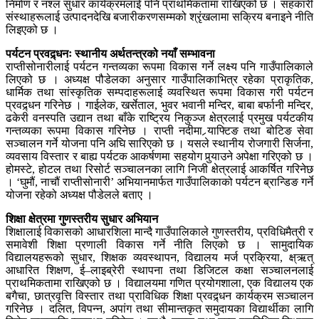
निर्माण र नश्ल सुधार कार्यक्रमलाई पनि प्राथमिकतामा राखिएको छ । सहकारी
संस्थाहरूलाई उत्पादनदेखि बजारीकरणसम्मको श्रृंखलामा सक्रिय बनाइने नीति
लिइएको छ ।
पर्यटन प्रवद्र्धनः स्थानीय अर्थतन्त्रको नयाँ सम्भावना
राप्तीसोनारीलाई पर्यटन गन्तव्यका रूपमा विकास गर्ने लक्ष्य पनि गाउँपालिकाले
लिएको छ । अध्यक्ष पौडेलका अनुसार गाउँपालिकाभित्र रहेका प्राकृतिक,
धार्मिक तथा सांस्कृतिक सम्पदाहरूलाई व्यवस्थित रूपमा विकास गरी पर्यटन
प्रवद्र्धन गरिनेछ । गाईलेक, खर्सेताल, भुवर भवानी मन्दिर, बाबा बर्फानी मन्दिर,
ढकेरी वनस्पति उद्यान तथा बाँके राष्ट्रिय निकुञ्ज क्षेत्रलाई प्रमुख पर्यटकीय
गन्तव्यका रूपमा विकास गरिनेछ । राप्ती नदीमा र्‍याफ्टिङ तथा बोटिङ सेवा
सञ्चालन गर्ने योजना पनि अघि सारिएको छ । यसले स्थानीय रोजगारी सिर्जना,
व्यवसाय विस्तार र बाह्य पर्यटक आकर्षणमा सहयोग पुर्‍याउने अपेक्षा गरिएको छ ।
होमस्टे, होटल तथा रिसोर्ट सञ्चालनका लागि निजी क्षेत्रलाई आकर्षित गरिनेछ
। ‘घुमौं, नाचौं राप्तीसोनारी’ अभियानमार्फत गाउँपालिकाको पर्यटन ब्रान्डिङ गर्ने
योजना रहेको अध्यक्ष पौडेलले बताए ।
शिक्षा क्षेत्रमा गुणस्तरीय सुधार अभियान
शिक्षालाई विकासको आधारशिला मान्दै गाउँपालिकाले गुणस्तरीय, प्रविधिमैत्री र
समावेशी शिक्षा प्रणाली विकास गर्ने नीति लिएको छ । सामुदायिक
विद्यालयहरूको सुधार, शिक्षक व्यवस्थापन, विद्यालय मर्ज प्रक्रिया, क्ष्ऋत्
आधारित शिक्षण, ई–लाइब्रेरी स्थापना तथा डिजिटल कक्षा सञ्चालनलाई
प्राथमिकतामा राखिएको छ । विद्यालयमा गणित प्रयोगशाला, एक विद्यालय एक
बगैचा, छात्रवृत्ति विस्तार तथा प्राविधिक शिक्षा प्रवद्र्धन कार्यक्रम सञ्चालन
गरिनेछ । दलित, विपन्न, अपांग तथा सीमान्तकृत समुदायका विद्यार्थीका लागि