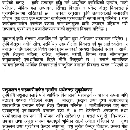
सारेको बताए । कृषि उत्पादन वृद्धि गर्न आधुनिक प्रविधिको प्रयोग, माटो
परीक्षण, जैविक मल उत्पादन, सिँचाइ विस्तार र पकेट क्षेत्र विकासलाई
प्राथमिकतामा राखिएको छ । उनका अनुसार कृषि उत्पादनलाई बजारसँग
जोड्न ‘एक वडा एक उत्पादन’ कार्यक्रम प्रभावकारी रूपमा लागू गरिनेछ । यस
कार्यक्रममार्फत प्रत्येक वडामा सम्भावनायुक्त कृषि उत्पादन पहिचान गरी
उत्पादन, प्रशोधन र बजारीकरणसम्मको श्रृंखला विकास गरिनेछ ।
युवालाई कृषि क्षेत्रमा आकर्षित गर्न ‘कृषिमा युवा अभियान’ सञ्चालन गरिनेछ ।
कृषि क्षेत्रमा नवीन सोच, प्रविधि र उद्यमशीलता विकास गर्दै युवालाई स्वरोजगार
बनाउन गाउँपालिकाले विशेष कार्यक्रम ल्याएको अध्यक्ष पौडेलले बताए । साथै,
कृषि क्षेत्रमा महिला, दलित, मुस्लिम, मधेशी, विपन्न तथा सीमान्तकृत
समुदायलाई प्राथमिकता दिइने नीति लिइएको छ । यसले सामाजिक
न्यायसहितको आर्थिक विकासलाई सन्तुलित बनाउने विश्वास व्यक्त गरिएको छ
।
पशुपालन र सहकारीमार्फत ग्रामीण अर्थतन्त्र सुदृढीकरण
कृषिसँगै पशुपालनलाई पनि आर्थिक विकासको महत्वपूर्ण आधारका रूपमा अघि
बढाइने अध्यक्ष पौडेलले बताए । बाख्रा, कुखुरा तथा दुग्ध उत्पादनलाई
व्यवसायिक बनाउन पकेट क्षेत्र विस्तार गरिनेछ । गाउँपालिकाले पशु सेवा
प्रवाहलाई प्रभावकारी बनाउन वडा नं. ४ मा भेटेरीनरी अस्पताल तथा
प्रयोगशाला स्थापना गर्ने योजना अघि सारेको छ । यसले पशु रोग नियन्त्रण,
उपचार तथा अनुसन्धानमा महत्वपूर्ण भूमिका खेल्ने अपेक्षा गरिएको छ । दुग्ध
संकलन तथा प्रशोधन केन्द्र स्थापना, पशु स्रोत केन्द्र विकास, उन्नत गोठ