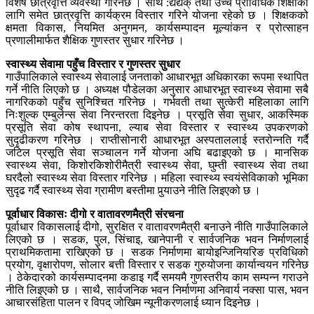
विशेष छात्रवृत्ति व्यवस्था गरिनेछ । साथै :द्यद्यक् तथा उच्च प्राविधिक शिक्षाका
लागि समेत छात्रवृत्ति कार्यक्रम विस्तार गरिने योजना रहेको छ । शिक्षकको
क्षमता विकास, नियमित अनुगमन, कार्यसम्पादन मूल्यांकन र प्रोत्साहन
प्रणालीमार्फत शैक्षिक गुणस्तर सुधार गरिनेछ ।
स्वास्थ्य सेवामा पहुँच विस्तार र गुणस्तर सुधार
गाउँपालिकाले स्वास्थ्य सेवालाई जनताको आधारभूत अधिकारका रूपमा स्थापित
गर्ने नीति लिएको छ । अध्यक्ष पौडेलका अनुसार आधारभूत स्वास्थ्य सेवामा सबै
नागरिकको पहुँच सुनिश्चित गरिनेछ । गर्भवती तथा सुत्केरी महिलाका लागि
निःशुल्क एम्बुलेन्स सेवा निरन्तरता दिइनेछ । प्रसूति सेवा सुधार, आकस्मिक
प्रसूति सेवा कोष स्थापना, ल्याब सेवा विस्तार र स्वास्थ्य उपकरणको
सुदृढीकरण गरिनेछ । राप्तीसोनारी आधारभूत अस्पताललाई स्तरोन्नति गर्दै
जटिल प्रसूति सेवा सञ्चालन गर्ने योजना अघि बढाइएको छ । मानसिक
स्वास्थ्य सेवा, किशोरकिशोरीमैत्री स्वास्थ्य सेवा, घुम्ती स्वास्थ्य सेवा तथा
घरदैलो स्वास्थ्य सेवा विस्तार गरिनेछ । महिला स्वास्थ्य स्वयंसेविकाको भूमिका
सुदृढ गर्दै स्वास्थ्य सेवा ग्रामीण बस्तीमा पुर्‍याउने नीति लिइएको छ ।
पूर्वाधार विकासः दीगो र वातावरणमैत्री संरचना
पूर्वाधार विकासलाई दीगो, सुरक्षित र वातावरणमैत्री बनाउने नीति गाउँपालिकाले
लिएको छ । सडक, पुल, सिंचाइ, खानेपानी र सार्वजनिक भवन निर्माणलाई
प्राथमिकतामा राखिएको छ । सडक निर्माणमा बायोइन्जिनियरिङ प्रविधिको
प्रयोग, वृक्षारोपण, सोलार बत्ती विस्तार र सडक गुरुयोजना कार्यान्वयन गरिनेछ
। ठेकेदारको कार्यसम्पादनमा कडाइ गर्दै समयमै गुणस्तरीय काम सम्पन्न गराउने
नीति लिइएको छ । साथै, सार्वजनिक भवन निर्माणमा अनिवार्य नक्सा पास, भवन
आचारसंहिता पालन र विपद् जोखिम न्यूनीकरणलाई ध्यान दिइनेछ ।