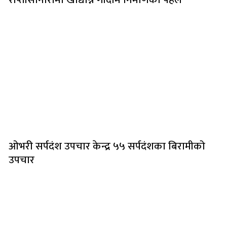
ओभरी सर्पदंश उपचार केन्द्र ५५ सर्पदंशका बिरामीको
उपचार