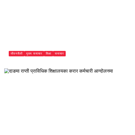
जीवनशैली
मुख्य समाचार
शिक्षा
समाचार
ओभरी सर्पदंश उपचार केन्द्र ५५ सर्पदंशका बिरामीको उपचार
Paschimeli