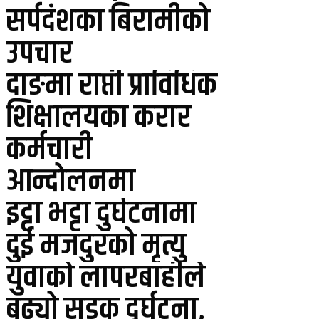
सर्पदंशका बिरामीको
उपचार
दाङमा राप्ती प्राविधिक
शिक्षालयका करार
कर्मचारी
आन्दोलनमा
इट्टा भट्टा दुर्घटनामा
दुई मजदुरको मृत्यु
युवाको लापरबाहीले
बढ्यो सडक दुर्घटना,