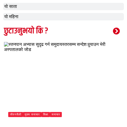
यो साता
यो महिना
छुटाउनुभयो कि ?
जीवनशैली
मुख्य समाचार
शिक्षा
समाचार
स्तनपान अभ्यास सुदृढ गर्न समुदायस्तरसम्म सन्देश पुर्‍याउन भेरी