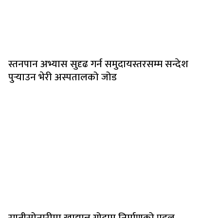
स्तनपान अभ्यास सुदृढ गर्न समुदायस्तरसम्म सन्देश
पुर्‍याउन भेरी अस्पतालको जोड
राप्तीसोनारीमा खाद्यान्न गोदाम निर्माणको पहल