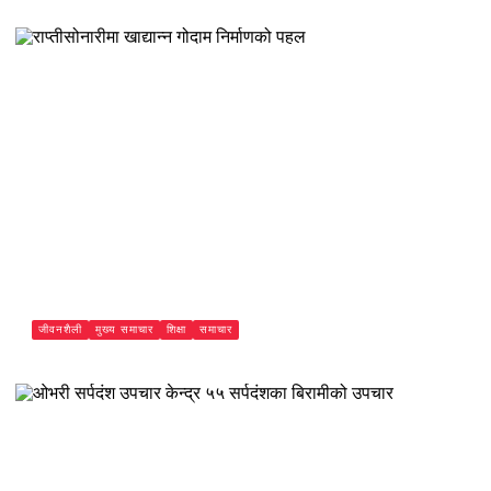
अस्पतालको जोड
Paschimeli
जीवनशैली
मुख्य समाचार
शिक्षा
समाचार
राप्तीसोनारीमा खाद्यान्न गोदाम निर्माणको पहल
Paschimeli