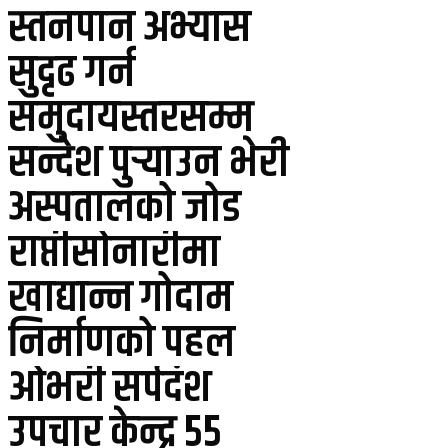
स्तनपान अभ्यास
सुदृढ गर्न
समुदायस्तरसम्म
सन्देश पुर्‍याउन भेरी
अस्पतालको जोड
राप्तीसोनारीमा
खाद्यान्न गोदाम
निर्माणको पहल
ओभरी सर्पदंश
उपचार केन्द्र ५५