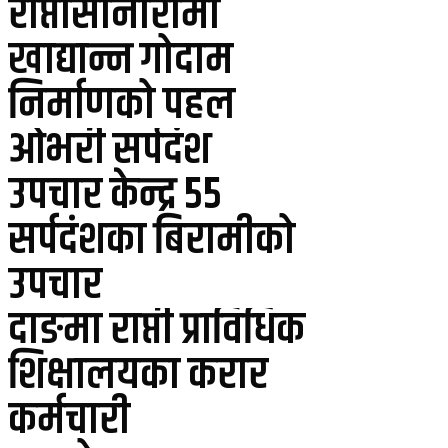
राप्तीसोनारीमा
खाद्यान्न गोदाम
निर्माणको पहल
ओभरी सर्पदंश
उपचार केन्द्र ५५
सर्पदंशका बिरामीको
उपचार
दाङमा राप्ती प्राविधिक
शिक्षालयका करार
कर्मचारी