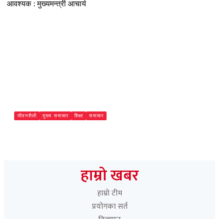
जीवनशैली
मुख्य समाचार
शिक्षा
समाचार
युवाको लापरबाहीले बढ्यो सडक दुर्घटना, विद्यालय तहबाटै सचेतना
आवश्यक : मुख्यमन्त्री आचार्य
Paschimeli
हाम्रो खबर
हाम्रो टीम
प्रयोगका सर्त