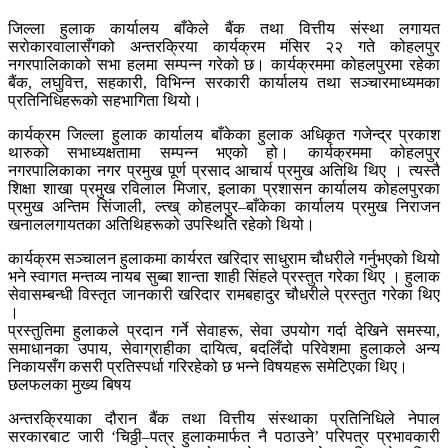
जिल्ला हुलाक कार्यालय बाँकेले बैंक तथा वित्तीय संस्था लगायत
सरोकारवालासँगको अन्तरक्रिया कार्यक्रम मंसिर २२ गते कोहलपुर
नगरपालिकाको सभा हलमा सम्पन्न गरेको छ। कार्यक्रममा कोहलपुरमा रहेका
बैंक, लघुवित्त, सहकारी, विभिन्न सरकारी कार्यालय तथा सञ्चारमाध्यमका
प्रतिनिधिहरूको सहभागिता थियो।
कार्यक्रम जिल्ला हुलाक कार्यालय बाँकेका हुलाक अधिकृत गजेन्द्र प्रकाश
थारुको सभाध्यक्षतामा सम्पन्न भएको हो। कार्यक्रममा कोहलपुर
नगरपालिकाका नगर प्रमुख पूर्ण प्रसाद आचार्य प्रमुख अतिथि थिए । त्यस्तै
शिक्षा शाखा प्रमुख रविलाल मिजार, इलाका प्रशासन कार्यालय कोहलपुरका
प्रमुख अन्तिम सिंजाली, ल्त्ख् कोहलपुर–बाँकेका कार्यालय प्रमुख निराजन
खनाललगायतका अतिथिहरूको उपस्थिति रहेको थियो।
कार्यक्रम सञ्चालन हुलाकमा कार्यरत खरिदार साधुराम चौधरीले गर्नुभएको थियो
भने स्वागत मन्तव्य नायब सुब्बा शान्ता शाही सिंहले प्रस्तुत गरेका थिए । हुलाक
सेवासम्बन्धी विस्तृत जानकारी खरिदार रामबहादुर चौधरीले प्रस्तुत गरेका थिए
।
प्रस्तुतिमा हुलाकले प्रदान गर्ने सेवाहरू, सेवा उपयोग गर्दा देखिने समस्या,
समाधानका उपाय, सेवाग्राहीका दायित्व, बदलिँदो परिवेशमा हुलाकले अन्य
निकायसँग कसरी प्रतिस्पर्धा गरिरहेको छ भन्ने विषयहरू समेटिएका थिए।
छलफलका मुख्य बिषय
अन्तरक्रियाका दौरान बैंक तथा वित्तीय संस्थाका प्रतिनिधिले नेपाल
सरकारबाट जारी ‘चिठ्ठी–पत्र हुलाकमार्फत नै पठाउने’ परिपत्र प्रभावकारी