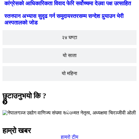
कांग्रेसको आधिकारिकता विवाद फेरि सर्वोच्चमा देउवा पक्ष उत्साहित
स्तनपान अभ्यास सुदृढ गर्न समुदायस्तरसम्म सन्देश पुर्‍याउन भेरी
अस्पतालको जोड
२४ घण्टा
यो साता
यो महिना
छुटाउनुभयो कि ?
जीवनशैली
मुख्य समाचार
शिक्षा
समाचार
नेपालगञ्ज उद्योग वाणिज्य संघमा सर्वसम्मत नेतृत्व, अध्यक्षमा चिरञ्जीवी
ओली
Paschimeli
हाम्रो खबर
हाम्रो टीम