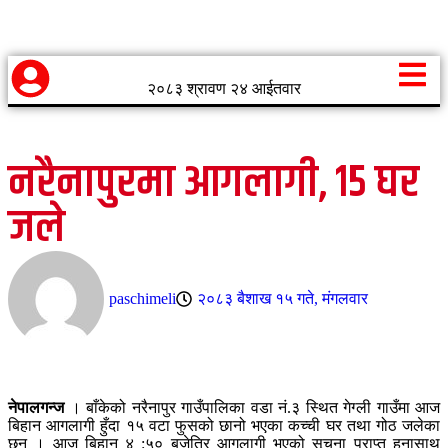
२०८३ श्रावण २४ आईतवार
नरैनापुरमा आगलागी, १५ घर
जले
paschimeli
२०८३ बैशाख १५ गते, मंगलवार
नेपालगन्ज
। बाँकेको नरैनापुर गाउँपालिका वडा नं.३ स्थित गेग्ली गाउँमा आज
बिहान आगलागी हुँदा १५ वटा फुसको छानो भएका कच्ची घर तथा गोठ जलेका
छन् । आज बिहान ४ :५० बजेतिर आगलागी भएको सूचना प्राप्त हुनासाथ