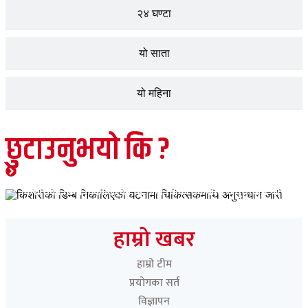
२४ घण्टा
यो साता
यो महिना
छुटाउनुभयो कि ?
जीवनशैली
मुख्य समाचार
शिक्षा
समाचार
किशोरीको डिम्ब निकालिएको घटनामा चिकित्सकमाथि अनुसन्धान जारी
Paschimeli
हाम्रो खबर
हाम्रो टीम
प्रयोगका सर्त
विज्ञापन