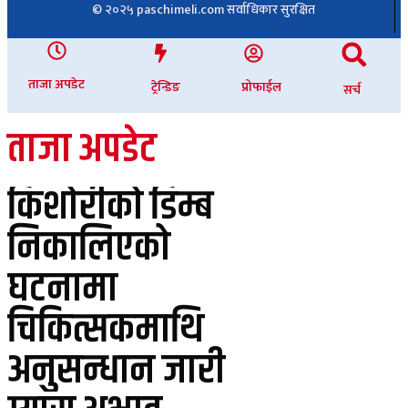
© २०२५ paschimeli.com सर्वाधिकार सुरक्षित
ताजा अपडेट
ट्रेन्डिङ
प्रोफाईल
सर्च
ताजा अपडेट
किशोरीको डिम्ब
निकालिएको
घटनामा
चिकित्सकमाथि
अनुसन्धान जारी