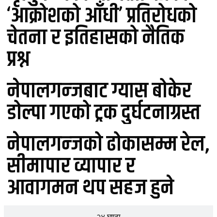
‘आक्रोशको आँधी’ प्रतिरोधको
चेतना र इतिहासको नैतिक
प्रश्न
नेपालगन्जबाट ग्यास बोकेर
डोल्पा गएको ट्रक दुर्घटनाग्रस्त
नेपालगन्जको ढोकासम्म रेल,
सीमापार व्यापार र
आवागमन थप सहज हुने
२४ घण्टा