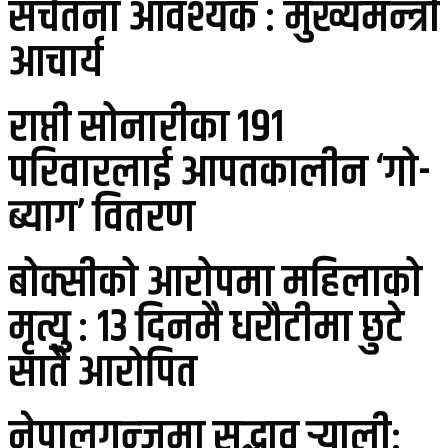
सचेतना आवश्यक : मुख्यमन्त्री
आचार्य
राप्ती सोनारीका १९१
परिवारलाई आपतकालीन ‘गो-
ब्याग’ वितरण
बोक्सीको आरोपमा महिलाको
मृत्यु : १३ दिनमै धरौटीमा छुटे
सातै आरोपित
नेपालगन्जमा सद्भाव र्‍यालीः