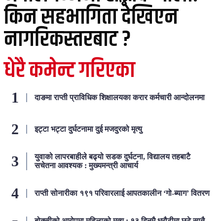
किन सहभागिता देखिएन
नागरिकस्तरबाट ?
धेरै कमेन्ट गरिएका
दाङमा राप्ती प्राविधिक शिक्षालयका करार कर्मचारी आन्दोलनमा
इट्टा भट्टा दुर्घटनामा दुई मजदुरको मृत्यु
युवाको लापरबाहीले बढ्यो सडक दुर्घटना, विद्यालय तहबाटै
सचेतना आवश्यक : मुख्यमन्त्री आचार्य
राप्ती सोनारीका १९१ परिवारलाई आपतकालीन ‘गो-ब्याग’ वितरण
बोक्सीको आरोपमा महिलाको मृत्यु : १३ दिनमै धरौटीमा छुटे सातै