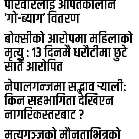
परिवारलाई आपतकालीन
‘गो-ब्याग’ वितरण
बोक्सीको आरोपमा महिलाको
मृत्यु : १३ दिनमै धरौटीमा छुटे
सातै आरोपित
नेपालगन्जमा सद्भाव र्‍यालीः
किन सहभागिता देखिएन
नागरिकस्तरबाट ?
मृत्युगञ्जको मौनताभित्रको