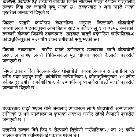
कैलाली, कार्तिक २३
तरकारी बोकेको जिपले साइकल यात्री र पैदल यात्रीलाई
ठक्कर दिँदा एक जनाको मृत्यु भएको छ। ठक्करबाट ३ जना घाइते भएको
प्रहरीले जानकारी दिएको छ।
जिल्ला प्रहरी कार्यालय कैलालीका अनुसार जिल्लाको घोडाघोडी
नगरपालिका-२ टनकपुरमा आज बिहान साढे ५ बजेतिर लु २ च २३५८ नम्बरको
तरकारी बोकेको जिपको ठक्करबाट साइकल यात्री बर्दगोरिया गाउँपालिका-६
कोटातुल्सिपुरका ५५ वर्षीय शंकर डगौराको मृत्यु भएको छ।
जिपको ठक्करबाट गम्भीर घाइते डगौरालाई उपचारका लागि घोडाघोडी
अस्पताल लगिए लगत्तै चिकित्सकले मृत घोषणा गरेको कैलाली प्रहरीले
जनाएको छ।
जिपले ठक्कर दिँदा पैदलयात्रीहरु घोडाघोडी नगरपालिका-२ साडेपानीका ५४
वर्षीय पदम बहादुर शाही, बर्दगोरिया गाउँपालिका-६ कोटातुल्सिपुरका ५४ वर्षीय
हर्कबहादुर डगौरा र बर्दगोरिया-६ कै २५ वर्षीय कृष्ण डगौरा घाइते भएको प्रहरीले
जानकारी दिएको छ।
ठक्करबाट घाइते भएका तीनै जनालाई उपचारका लागि घोडाघोडी अस्पतालमा
लगिएको छ भने घाइतेहरुमध्य कृष्णको अवस्था गम्भीर रहेको कैलाली प्रहरीले
जनाएको छ ।
प्रहरीले ठक्कर दिने जिप र रोल्पाको त्रिवेणी गाउँपालिका-४ का २३ वर्षीय
चालक सन्तोष घर्तीमगरलाई पक्राउ गरेको छ।