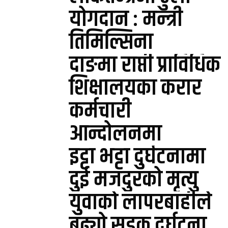
योगदान : मन्त्री
तिमिल्सिना
दाङमा राप्ती प्राविधिक
शिक्षालयका करार
कर्मचारी
आन्दोलनमा
इट्टा भट्टा दुर्घटनामा
दुई मजदुरको मृत्यु
युवाको लापरबाहीले
बढ्यो सडक दुर्घटना,