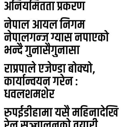
अनियमितता प्रकरण
नेपाल आयल निगम
नेपालगन्ज ग्यास नपाएको
भन्दै गुनासैगुनासा
राप्रपाले एजेण्डा बोक्यो,
कार्यान्वयन गरेन :
धवलशमशेर
रुपईडीहामा यसै महिनादेखि
रेल सञ्चालनको तयारी