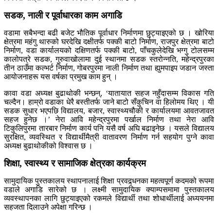
सडक, नाली र पूर्वाधारका काम अगाडि
वडामा सबैभन्दा बढी बजेट भौतिक पूर्वाधार निर्माणमा छुट्याइएको छ । खोरिया
क्षेत्रमा महंगु थारुको घरदेखि दक्षीतर्फ पक्की बाटो निर्माण, राजपुर क्षेत्रमा बाटो
निर्माण, वडा कार्यालयको दक्षिणतर्फ पक्की बाटो, पाँचकुलेदेखि भग्गु टोलसम्म
कालोपत्रे सडक, गुरुवाखोलामा दुई स्थानमा सडक स्तरोन्नति, महेन्द्रपुरका
तीन ठाउँमा कल्भर्ट निर्माण, गोबरपुरमा नाली निर्माण तथा ह्युमपाइप जडान जस्ता
आयोजनाहरू यस वर्षका प्रमुख काम हुन् ।
कावा वडा अध्यक्ष बुढाथोकी भन्छन्, ‘यातायात सहज नहुँदासम्म विकास गति
चल्दैन। हाम्रो वडाका धेरै बस्तीतर्फ जाने बाटो सँकुचिन वा हिलोमय थिए । यी
सडक सुधार भएपछि विद्यालय, बजार, स्वास्थ्यचौकी र कार्यालयमा आवतजावत
सहज हुनेछ ।’ नेरा आवि महेन्द्रपुरमा पर्खाल निर्माण तथा नेरा आवि
टिकुलिपुरमा तारबार निर्माण कार्य पनि यसै वर्ष अघि बढाइनेछ । यसले विद्यालय
सुरक्षित, व्यवस्थित र विद्यार्थीमैत्री वातावरण निर्माण गर्न सहयोग पुग्ने कावा
अध्यक्ष बुढाथोकीको विश्वास छ ।
शिक्षा, स्वास्थ्य र सामाजिक क्षेत्रका कार्यक्रम
सामुदायिक पुस्तकालय स्थापनालाई शिक्षा प्रवद्र्धनका महत्वपूर्ण कदमको रूपमा
वडाले अगाडि सारेको छ । लक्ष्मी सामुदायिक क्याम्पसमामा पुस्तकालय
व्यवस्थापनका लागि छुट्याइएको रकमले विद्यार्थी तथा शोधार्थीलाई अध्ययनमा
सहजता दिलाउने अपेक्षा गरिन्छ ।