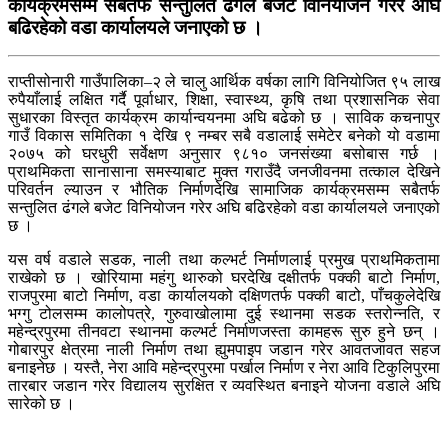
कार्यक्रमसम्म सबैतर्फ सन्तुलित ढंगले बजेट विनियोजन गरेर अघि
बढिरहेको वडा कार्यालयले जनाएको छ ।
राप्तीसोनारी गाउँपालिका–२ ले चालु आर्थिक वर्षका लागि विनियोजित ९५ लाख
रुपैयाँलाई लक्षित गर्दै पूर्वाधार, शिक्षा, स्वास्थ्य, कृषि तथा प्रशासनिक सेवा
सुधारका विस्तृत कार्यक्रम कार्यान्वयनमा अघि बढेको छ । साविक कचनापुर
गाउँ विकास समितिका १ देखि ९ नम्बर सबै वडालाई समेटेर बनेको यो वडामा
२०७५ को घरधुरी सर्वेक्षण अनुसार ९८१० जनसंख्या बसोबास गर्छ ।
प्राथमिकता सानासाना समस्याबाट मुक्त गराउँदै जनजीवनमा तत्काल देखिने
परिवर्तन ल्याउन र भौतिक निर्माणदेखि सामाजिक कार्यक्रमसम्म सबैतर्फ
सन्तुलित ढंगले बजेट विनियोजन गरेर अघि बढिरहेको वडा कार्यालयले जनाएको
छ ।
यस वर्ष वडाले सडक, नाली तथा कल्भर्ट निर्माणलाई प्रमुख प्राथमिकतामा
राखेको छ । खोरियामा महंगु थारुको घरदेखि दक्षीतर्फ पक्की बाटो निर्माण,
राजपुरमा बाटो निर्माण, वडा कार्यालयको दक्षिणतर्फ पक्की बाटो, पाँचकुलेदेखि
भग्गु टोलसम्म कालोपत्रे, गुरुवाखोलामा दुई स्थानमा सडक स्तरोन्नति, र
महेन्द्रपुरमा तीनवटा स्थानमा कल्भर्ट निर्माणजस्ता कामहरू सुरु हुने छन् ।
गोबारपुर क्षेत्रमा नाली निर्माण तथा ह्युमपाइप जडान गरेर आवतजावत सहज
बनाइनेछ । यस्तै, नेरा आवि महेन्द्रपुरमा पर्खाल निर्माण र नेरा आवि टिकुलिपुरमा
तारबार जडान गरेर विद्यालय सुरक्षित र व्यवस्थित बनाइने योजना वडाले अघि
सारेको छ ।