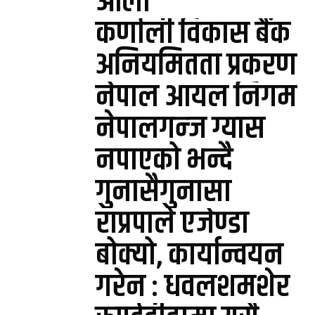
ओली
कर्णाली विकास बैंक
अनियमितता प्रकरण
नेपाल आयल निगम
नेपालगन्ज ग्यास
नपाएको भन्दै
गुनासैगुनासा
राप्रपाले एजेण्डा
बोक्यो, कार्यान्वयन
गरेन : धवलशमशेर