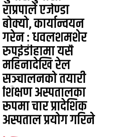
राप्रपाले एजेण्डा
बोक्यो, कार्यान्वयन
गरेन : धवलशमशेर
रुपईडीहामा यसै
महिनादेखि रेल
सञ्चालनको तयारी
शिक्षण अस्पतालका
रूपमा चार प्रादेशिक
अस्पताल प्रयोग गरिने