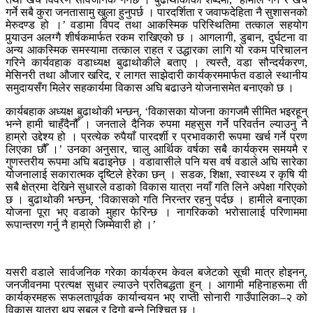
गर्ने सबै कुरा जनतासामु खुला हुनुपर्छ । पारदर्शिता र जवाफदेहिता नै सुशासनको
मेरुदण्ड हो ।’ वडामा विपद तथा आकस्मिक परिस्थितिमा तत्काल सहयोग
पुर्‍याउन अलग्गै शीर्षकमार्फत रकम राखिएको छ । आगलागी, डुबान, दुर्घटना वा
अन्य आकस्मिक समस्यामा तत्काल राहत र उद्धारका लागि यो रकम परिचालन
गरिने कार्यवहाक वडाध्यक्ष बुढाथोकीले बताए । त्यस्तै, वडा सौन्दर्यकरण,
मेसिनरी तथा औजार खरिद, र लागत साझेदारी कार्यक्रममार्फत वडाले स्थानीय
समुदायसँग मिलेर सहकार्यमा विकास अघि बढाउने योजनासमेत बनाएको छ ।
कार्यबहाक अध्यक्ष बुढाथोकी भन्छन्, ‘विकासका योजना कागजमै सीमित भइरहून्
भन्ने हामी चाहँदैनौँ । जनताले दैनिक रुपमा महसुस गर्ने परिवर्तन ल्याउनु नै
हाम्रो उद्देश्य हो । प्रत्येक रुपैयाँ पारदर्शी र प्रभावकारी रूपमा खर्च गर्ने प्रण
लिएका छौँ ।’ उनका अनुसार, चालु आर्थिक वर्षका सबै कार्यक्रम समयमै र
गुणस्तरीय रूपमा अघि बढाइनेछ । वडावासीले पनि यस वर्ष वडाले अघि सारेका
योजनालाई सकारात्मक दृष्टिले हेरेका छन् । सडक, शिक्षा, स्वास्थ्य र कृषि यी
सबै क्षेत्रमा देखिने सुधारले वडाको विकास यात्रा नयाँ गति लिने अपेक्षा गरिएको
छ । बुढाथोकी भन्छन्, ‘विकासको गति निरन्तर रहनु पर्दछ । हामीले बनाएका
योजना पूरा भए वडाको मुहार फेरिन्छ । नागरिकको भरोसालाई परिणाममा
रूपान्तरण गर्नु नै हाम्रो जिम्मेवारी हो ।’
यसरी वडाले सार्वजनिक गरेका कार्यक्रम केवल बजेटको सूची मात्र होइनन्,
जनजीवनमा प्रत्यक्ष सुधार ल्याउने प्रतिबद्धता हुन् । आगामी महिनाहरूमा ती
कार्यक्रमहरू सफलतापूर्वक कार्यान्वयन भए राप्ती सोनारी गाउँपालिका–२ को
विकास यात्रा थप सबल र दिगो बन्ने निश्चित छ ।