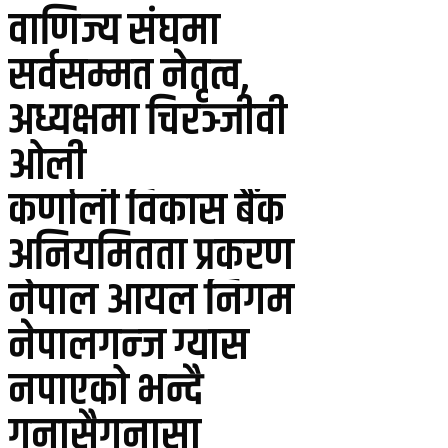
वाणिज्य संघमा
सर्वसम्मत नेतृत्व,
अध्यक्षमा चिरञ्जीवी
ओली
कर्णाली विकास बैंक
अनियमितता प्रकरण
नेपाल आयल निगम
नेपालगन्ज ग्यास
नपाएको भन्दै
गुनासैगुनासा