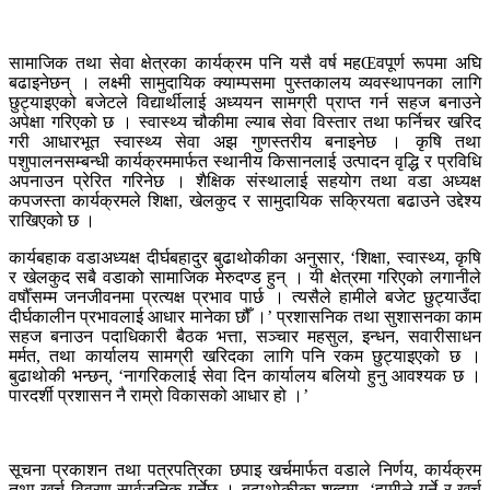
सामाजिक तथा सेवा क्षेत्रका कार्यक्रम पनि यसै वर्ष महŒवपूर्ण रूपमा अघि
बढाइनेछन् । लक्ष्मी सामुदायिक क्याम्पसमा पुस्तकालय व्यवस्थापनका लागि
छुट्याइएको बजेटले विद्यार्थीलाई अध्ययन सामग्री प्राप्त गर्न सहज बनाउने
अपेक्षा गरिएको छ । स्वास्थ्य चौकीमा ल्याब सेवा विस्तार तथा फर्निचर खरिद
गरी आधारभूत स्वास्थ्य सेवा अझ गुणस्तरीय बनाइनेछ । कृषि तथा
पशुपालनसम्बन्धी कार्यक्रममार्फत स्थानीय किसानलाई उत्पादन वृद्धि र प्रविधि
अपनाउन प्रेरित गरिनेछ । शैक्षिक संस्थालाई सहयोग तथा वडा अध्यक्ष
कपजस्ता कार्यक्रमले शिक्षा, खेलकुद र सामुदायिक सक्रियता बढाउने उद्देश्य
राखिएको छ ।
कार्यबहाक वडाअध्यक्ष दीर्घबहादुर बुढाथोकीका अनुसार, ‘शिक्षा, स्वास्थ्य, कृषि
र खेलकुद सबै वडाको सामाजिक मेरुदण्ड हुन् । यी क्षेत्रमा गरिएको लगानीले
वर्षौँसम्म जनजीवनमा प्रत्यक्ष प्रभाव पार्छ । त्यसैले हामीले बजेट छुट्याउँदा
दीर्घकालीन प्रभावलाई आधार मानेका छौँ ।’ प्रशासनिक तथा सुशासनका काम
सहज बनाउन पदाधिकारी बैठक भत्ता, सञ्चार महसुल, इन्धन, सवारीसाधन
मर्मत, तथा कार्यालय सामग्री खरिदका लागि पनि रकम छुट्याइएको छ ।
बुढाथोकी भन्छन्, ‘नागरिकलाई सेवा दिन कार्यालय बलियो हुनु आवश्यक छ ।
पारदर्शी प्रशासन नै राम्रो विकासको आधार हो ।’
सूचना प्रकाशन तथा पत्रपत्रिका छपाइ खर्चमार्फत वडाले निर्णय, कार्यक्रम
तथा खर्च विवरण सार्वजनिक गर्नेछ । बुढाथोकीका शब्दमा, ‘हामीले गर्ने र खर्च