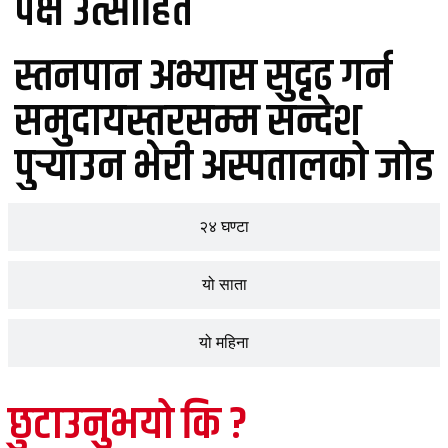
पक्ष उत्साहित
स्तनपान अभ्यास सुदृढ गर्न
समुदायस्तरसम्म सन्देश
पुर्‍याउन भेरी अस्पतालको जोड
२४ घण्टा
यो साता
यो महिना
छुटाउनुभयो कि ?
जीवनशैली
मुख्य समाचार
शिक्षा
समाचार