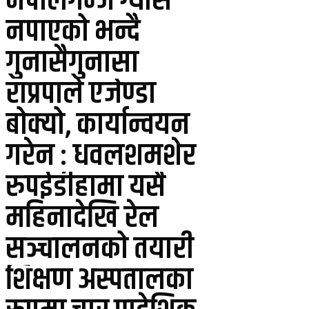
नेपालगन्ज ग्यास
नपाएको भन्दै
गुनासैगुनासा
राप्रपाले एजेण्डा
बोक्यो, कार्यान्वयन
गरेन : धवलशमशेर
रुपईडीहामा यसै
महिनादेखि रेल
सञ्चालनको तयारी
शिक्षण अस्पतालका