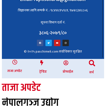
विज्ञानका लागि सम्पर्क नं. : ९८४४८१५९८१, ९७४८३४८८०६
सूचना विभाग दर्ता नं.
३८०६-२०७९/८०
© २०२५ paschimeli.com सर्वाधिकार सुरक्षित
ताजा अपडेट
ट्रेन्डिङ
प्रोफाईल
सर्च
ताजा अपडेट
नेपालगञ्ज उद्योग